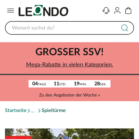
Menü
Kontakt
Konto
Warenk
GROSSER SSV!
Mega-Rabatte in vielen Kategorien.
04
11
19
28
TAGE
STD.
MIN.
SEK.
Zu den Angeboten der Woche »
Startseite
Spieltürme