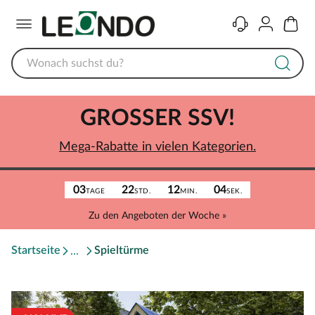
Menü
Kontakt
Konto
Warenk
GROSSER SSV!
Mega-Rabatte in vielen Kategorien.
03
22
12
04
TAGE
STD.
MIN.
SEK.
Zu den Angeboten der Woche »
Startseite
Spieltürme