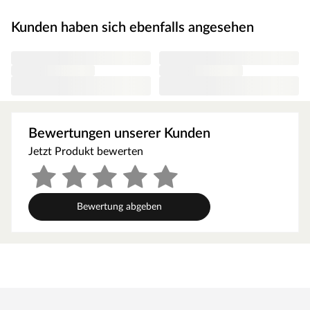
Spielgeräteplattform hat eine Podesthöhe von 122 cm.
Kunden haben sich ebenfalls angesehen
Ausstattung/Lieferumfang
Spielturm Hefty KDI, Planendach, Podesterweiterung,
Doppelschaukel, 2x Schaukelsitz od. 1x Nesteschaukel
(Option), 4 Schaukelhaken, 2 Handgriffe, Sandkasten,
Leiter, Kletterwand, Klettersteine, Rampe mit Knotenseil,
1x Teleskop, 1x Lenkrad, 1x Rutsche
Bewertungen unserer Kunden
Mit Rutsche in Gelb. Eine Wellenrutsche ist im Sparset 1
Jetzt Produkt bewerten
bereits enthalten, die mit wenigen Handgriffen am Podest
montiert werden kann. Zudem lässt sich die Rutsche in
eine Wasserrutsche verwandeln. Hierfür befindet sich an
der Unterseite der Rutsche ein Gartenschlauchanschluss,
Bewertung abgeben
der einmalig mit einem Bohrloch hergestellt werden kann.
Mit Sandkasten (ca. 80 x 80 cm). Um den Sandkasten
dreiviertel zu füllen, werden ungefähr 100 kg Spielsand
benötigt.
Mit Schaukel
Inklusive höhenverstellbaren Schaukelsitzen in deiner