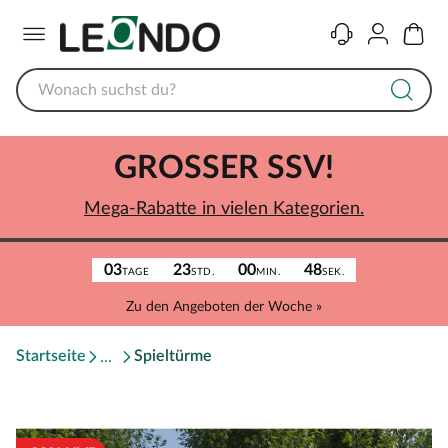
Menü
Kontakt
Konto
Warenk
GROSSER SSV!
Mega-Rabatte in vielen Kategorien.
03
23
00
48
TAGE
STD.
MIN.
SEK.
Zu den Angeboten der Woche »
Startseite
Spieltürme