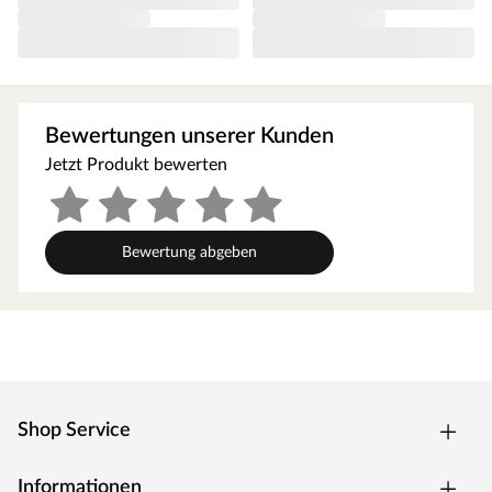
Treffpunkt der Kinder aus deiner Nachbarschaft. Das
Außenmaß dieses Spielturms beträgt B x T: 559 x 493
cm. Die Firsthöhe liegt bei 254 cm.
Altersempfehlung
Bewertungen unserer Kunden
Die allgemeine Altersempfehlung für einen
Kinderspielturm liegt bei 3–10 Jahren. Achte aber bitte
Jetzt Produkt bewerten
darauf, dass die Höhe des Spielturmes zum Alter bzw.
zur Größe deines Kindes passt. Die erhöhte
Spielgeräteplattform hat eine Podesthöhe von 126 cm.
Bewertung abgeben
Ausstattung/Lieferumfang
Spielturm, Brückenmodul mit zweitem Podest, Rutsche,
Tisch, Sandkasten, Doppelschaukel, 2 Schaukelsitze, 10
Schaukelanker, Fernrohr, Lenkrad, 6 Haltegriffe,
Montageanleitung
Shop Service
Mit Rutsche. Eine Wellenrutsche ist bereits im
Lieferumfang enthalten. Die Rutsche lässt sich mit
wenigen Handgriffen in eine Wasserrutsche verwandeln.
Informationen