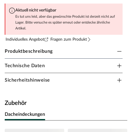
Aktuell nicht verfügbar
Es tut uns leid, aber das gewünschte Produkt ist derzeit nicht auf
Lager. Bitte versuche es später erneut oder entdecke ähnliche
Artikel.
Individuelles Angebot
Fragen zum Produkt
Produktbeschreibung
Technische Daten
Fungoo Spielturm Smart 1 Bridge grau-weiß
inkl. Rutsche weiß
Sicherheitshinweise
Material: Holz, B x T x H: 559 x 493 x 254 cm, inkl.
Sandkasten + Tisch + Zubehör, inkl. Schaukel +
Brückenmodul + Rutsche pink
Zubehör
Bei diesem Spielturm steht viel Bewegung auf dem
Programm. Die erhöhte Plattform ist über verschiedene
Dacheindeckungen
Wege zu erreichen, das bietet eine Menge Spiel und
Spaß. Vielleicht wird der Spielturm sogar der zentrale