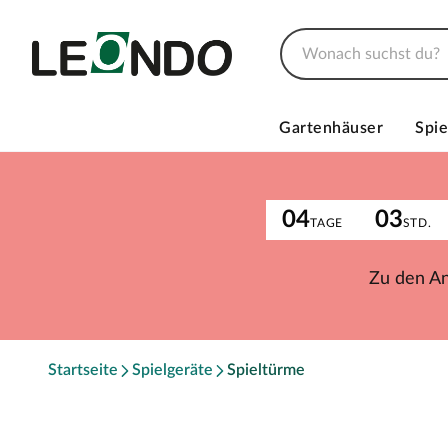
Gartenhäuser
Spie
04
03
TAGE
STD.
Zu den A
Startseite
Spielgeräte
Spieltürme