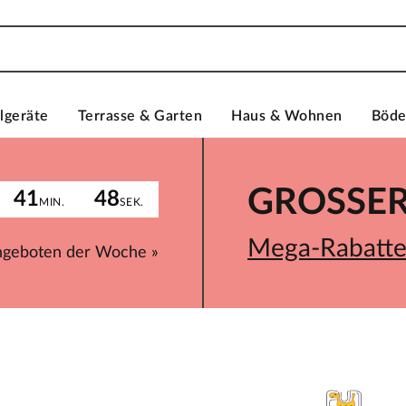
lgeräte
Terrasse & Garten
Haus & Wohnen
Böd
GROSSER 
41
48
MIN.
SEK.
Mega-Rabatte 
ngeboten der Woche »