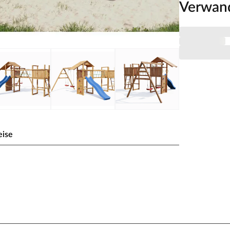
Verwan
eise
 teakfarben inkl. Rutsche
ckenmodul + Doppelschaukel, inkl. Kletterwand +