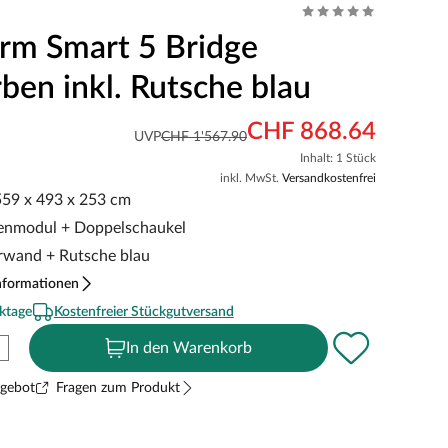
urm Smart 5 Bridge
ben inkl. Rutsche blau
CHF 868.64
UVP
CHF 1'567.90
Inhalt: 1 Stück
inkl. MwSt.
Versandkostenfrei
 559 x 493 x 253 cm
kenmodul + Doppelschaukel
terwand + Rutsche blau
nformationen
ktage
Kostenfreier Stückgutversand
In den Warenkorb
ngebot
Fragen zum Produkt