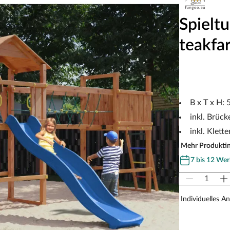
Spielt
teakfar
B x T x H:
inkl. Brüc
inkl. Klet
Mehr Produkti
7 bis 12 Wer
Individuelles A