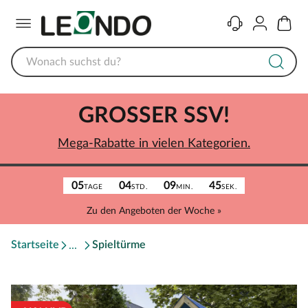
Menü
Kontakt
Konto
Warenk
GROSSER SSV!
Mega-Rabatte in vielen Kategorien.
05
04
09
45
TAGE
STD.
MIN.
SEK.
Zu den Angeboten der Woche »
Startseite
Spieltürme