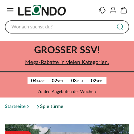
Menü
Kontakt
Konto
Warenk
GROSSER SSV!
Mega-Rabatte in vielen Kategorien.
04
02
03
02
TAGE
STD.
MIN.
SEK.
Zu den Angeboten der Woche »
Startseite
Spieltürme