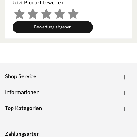
Einfache Montage
Jetzt Produkt bewerten
Die Elemente werden einfach in die Pfosten "eingespannt".
Bewertung abgeben
Shop Service
Informationen
Top Kategorien
Zahlungsarten