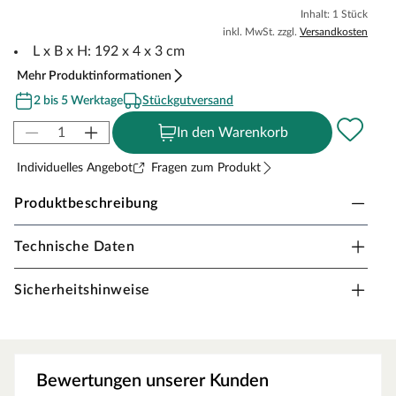
Inhalt: 1 Stück
inkl. MwSt. zzgl.
Versandkosten
L x B x H: 192 x 4 x 3 cm
Mehr Produktinformationen
2 bis 5 Werktage
Stückgutversand
In den Warenkorb
Individuelles Angebot
Fragen zum Produkt
Produktbeschreibung
Technische Daten
TraumGarten "SYSTEM" U-Montageprofil
anthrazit
Sicherheitshinweise
Modulzaun mit Gestaltungsmöglichkeiten.
Flexibel einsetzbar
Profil für die Montage von Zaunfeldern an Torpfosten,
Wänden, Carports, etc.
Bewertungen unserer Kunden