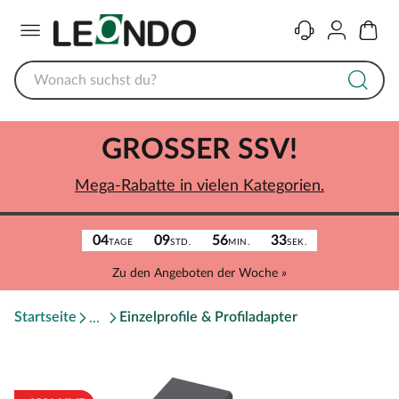
Menü
Kontakt
Konto
Warenk
GROSSER SSV!
Mega-Rabatte in vielen Kategorien.
04
09
56
33
TAGE
STD.
MIN.
SEK.
Zu den Angeboten der Woche »
Startseite
Einzelprofile & Profiladapter