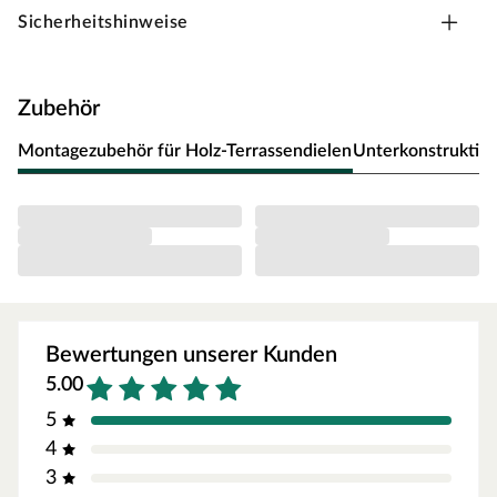
gleichmäßige und gerade Faserstruktur sowie sehr gute
Sicherheitshinweise
und leichte Verarbeitung aus. Der hohe Harzanteil vom
Kiefernholz schützt das Kernholz vor parasitärem Befall
und Witterungseinflüssen. Das mäßig dauerhafte
Zubehör
Kiefernholz ist mit seiner mittleren Rohdichte und
mittlerem Gewicht den Dauerhaftigkeitsklassen 3–4
Montagezubehör für Holz-Terrassendielen
Unterkonstruktion
zuzuordnen. Im Außenbereich verwendet, sollte das
mäßig dauerhafte Kiefernholz am besten mit
Holzschutzmitteln verstärkt werden. Kiefernholz eignet
sich besonders gut für eine Kesseldruckimprägnierung,
die das Holz widerstandfähiger und haltbarer macht.
Danach hält das Holz gut 10 Jahre.
Diese Dielen sind kesseldruckimprägniert (KDI-Holz). Das
Bewertungen unserer Kunden
Holzschutzverfahren verschließt die Poren vom Holz mit
kupferhaltigen Salzen und macht es widerstandsfähiger
5.00
gegenüber Insekten-, Pilz- und Schimmelbefall. Damit
5
wird seine Haltbarkeit – im Vergleich zu unbehandelten
4
Hölzern – um bis zu 10 Jahre erhöht. Durch die Reaktion
3
der Harze im Holz mit den Salzen können kleine weiße