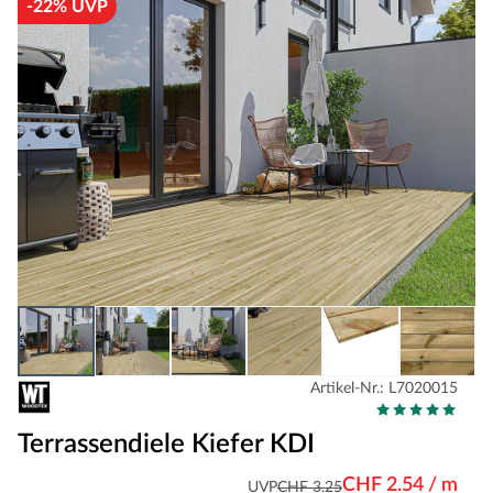
-22% UVP
Artikel-Nr.: L7020015
Terrassendiele Kiefer KDI
CHF 2.54 / m
UVP
CHF 3.25