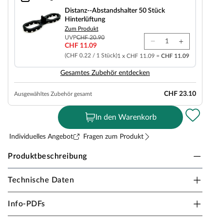
Distanz--Abstandshalter 50 Stück Hinterlüftung
Distanz--Abstandshalter 50 Stück
Hinterlüftung
Zum Produkt
UVP
CHF 20.90
CHF 11.09
(CHF 0.22 / 1 Stück)
1 x CHF 11.09 =
CHF 11.09
Gesamtes Zubehör entdecken
CHF 23.10
Ausgewähltes Zubehör gesamt
In den Warenkorb
Individuelles Angebot
Fragen zum Produkt
Produktbeschreibung
Technische Daten
WOODTEX Terrassendiele Kiefer KDI
Diese 20 mm starken Terrassendielen werden aus Kiefer
Info-PDFs
hergestellt. Das Kiefernholz zeichnet sich durch eine