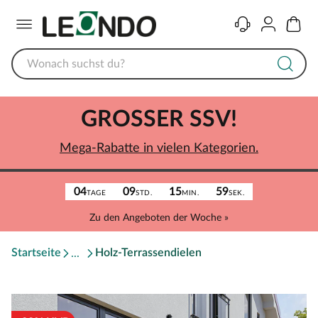
Menü
Kontakt
Konto
Warenk
GROSSER SSV!
Mega-Rabatte in vielen Kategorien.
04
09
15
59
TAGE
STD.
MIN.
SEK.
Zu den Angeboten der Woche »
Startseite
Holz-Terrassendielen