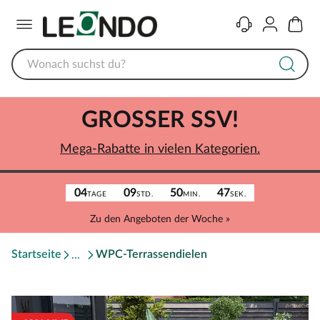
Menü
Kontakt
Konto
Warenk
GROSSER SSV!
Mega-Rabatte in vielen Kategorien.
04
09
50
47
TAGE
STD.
MIN.
SEK.
Zu den Angeboten der Woche »
Startseite
WPC-Terrassendielen