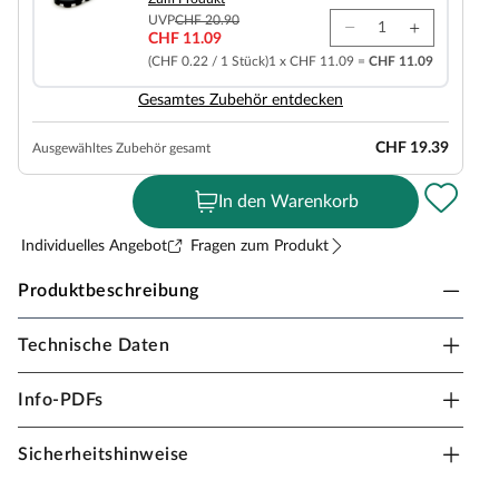
UVP
CHF 20.90
CHF 11.09
(CHF 0.22 / 1 Stück)
1 x CHF 11.09 =
CHF 11.09
Gesamtes Zubehör entdecken
CHF 19.39
Ausgewähltes Zubehör gesamt
In den Warenkorb
Individuelles Angebot
Fragen zum Produkt
Produktbeschreibung
Technische Daten
Belladoor Terrassendiele WPC strukturiert
Materialeigenschaften
Info-PDFs
Diese 23 mm starken Terrassendielen werden aus WPC
Sicherheitshinweise
hergestellt.
WPC (Wood Plastic Composite) ist eine Verbindung aus