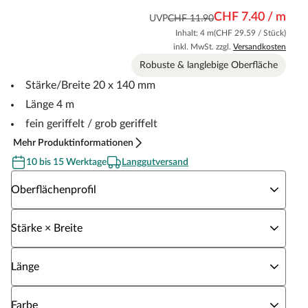
CHF 7.40 / m
UVP
CHF 11.90
Inhalt: 4 m
(CHF 29.59 / Stück)
inkl. MwSt. zzgl.
Versandkosten
Robuste & langlebige Oberfläche
Stärke/Breite 20 x 140 mm
Länge 4 m
fein geriffelt / grob geriffelt
Mehr Produktinformationen
10 bis 15 Werktage
Langgutversand
Wähle eine Oberflächenprofil
Oberflächenprofil
Wähle eine Stärke × Breite
Stärke × Breite
Wähle eine Länge
Länge
Wähle eine Farbe
Farbe