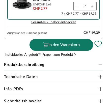
UVP
CHF 3.69
CHF 2.77
7 x CHF 2.77 =
CHF 19.39
Gesamtes Zubehör entdecken
CHF 19.39
Ausgewähltes Zubehör gesamt
In den Warenkorb
Individuelles Angebot
Fragen zum Produkt
Produktbeschreibung
Technische Daten
Outgarden Terrassendielen WPC Premium
Diese 20 mm starken Terrassendielen werden aus WPC
Info-PDFs
hergestellt. WPC (Wood Plastic Composite) ist eine
Verbindung aus ca. 70 % Holz und 30 % Kunststoff.
Sicherheitshinweise
Dieser Verbundwerkstoff ist besonders pflegeleicht und
bedarf aufgrund des hohen Kunststoffanteils keiner