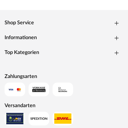
Coextrudiertes WPC
Bei coextrudierten Terrassendielen wird der WPC-Kern
komplett mit Kunststoff ummantelt. Dadurch wird die
Shop Service
Beständigkeit gegen Feuchtigkeit, Schimmel und Insekten
noch erhöht. Gleichzeitig sorgt das Verfahren dafür, dass
Informationen
die äußere Schicht länger schön bleibt.
Optik
Top Kategorien
Eine Terrassendiele mit zwei möglichen Optiken: Mit der
flexiblen Wendediele musst du dich beim Kauf noch
nicht entscheiden, welches Profil zu deiner Terrasse
Zahlungsarten
besser passt. Jede Dielenseite bietet dir eine andere
Optik: fein geriffelt / grob geriffelt. Die fein geriffelte
Oberfläche der Terrassendielen ermöglicht ein besonders
angenehmes Geherlebnis. Die grob geriffelte Oberfläche
Versandarten
wirkt rutschhemmend und macht die Terrassendielen
besonders gut begehbar.
Standardbefestigung