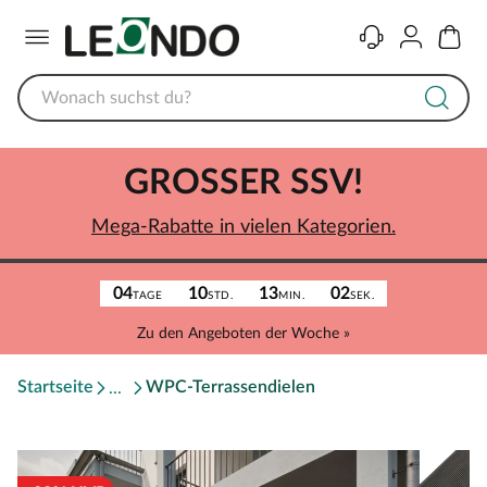
Menü
Kontakt
Konto
Warenk
GROSSER SSV!
Mega-Rabatte in vielen Kategorien.
04
10
13
02
TAGE
STD.
MIN.
SEK.
Zu den Angeboten der Woche »
Startseite
WPC-Terrassendielen