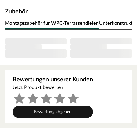
regelmäßigen Nachbehandlung. Das geringe Quell- und
Zubehör
Schwindverhalten zeichnet WPC als einen besonders
form- und farbstabilen Werkstoff aus, der nicht zu
Montagezubehör für WPC-Terrassendielen
Unterkonstrukti
Rissbildungen und Splittern neigt. Das macht WPC-
Dielen zum idealen Terrassenbelag und dank ihrer
Rutschfestigkeit auch zur optimalen Poolumrandung. Die
hohe Dichte von WPC entspricht der von tropischen
Harthölzern. WPC-Dielen sind resistent gegen Pilz- und
Insektenbefall sowie Feuchtigkeit und Witterung.
Das Massivprofil macht Terrassendielen wegen ihrer
Bewertungen unserer Kunden
Robustheit und hohen Stabilität zu langjährigen
Begleitern. WPC-Terrassendielen mit Massivprofil sind
Jetzt Produkt bewerten
besonders splitter- und reißfest, weshalb sie sich ideal
als Poolumrandung eignen und problemlos barfuß
begehbar sind. Beim Verlegen von massiven
Bewertung abgeben
Terrassendielen muss weder zusätzliches Material wie
Abschlussleisten gekauft, noch auf dieses geachtet
werden.