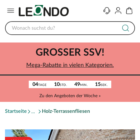
Menü
Kontakt
Konto
Warenk
GROSSER SSV!
Mega-Rabatte in vielen Kategorien.
04
10
49
15
TAGE
STD.
MIN.
SEK.
Zu den Angeboten der Woche »
Startseite
Holz-Terrassenfliesen