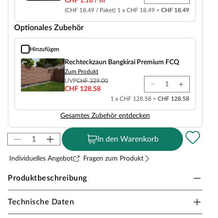
CHF 1.18 / m²
(CHF 18.49 / Paket)
1 x CHF 18.49 =
CHF 18.49
Optionales Zubehör
Hinzufügen
Rechteckzaun Bangkirai Premium FCQ
Rechteckzaun Bangkirai Premium FCQ
Zum Produkt
UVP
CHF 329.00
CHF 128.58
1 x CHF 128.58 =
CHF 128.58
Gesamtes Zubehör entdecken
In den Warenkorb
Individuelles Angebot
Fragen zum Produkt
Produktbeschreibung
Technische Daten
Belladoor Terrassenfliese Bangkirai Holzfliese