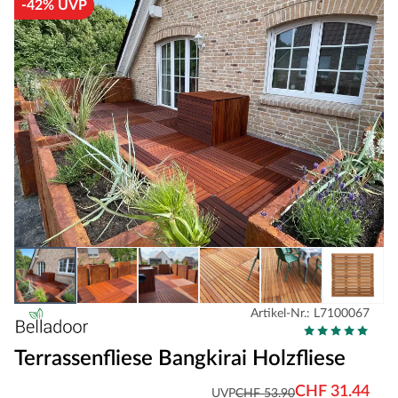
-42% UVP
Artikel-Nr.: L7100067
Terrassenfliese Bangkirai Holzfliese
CHF 31.44
UVP
CHF 53.90