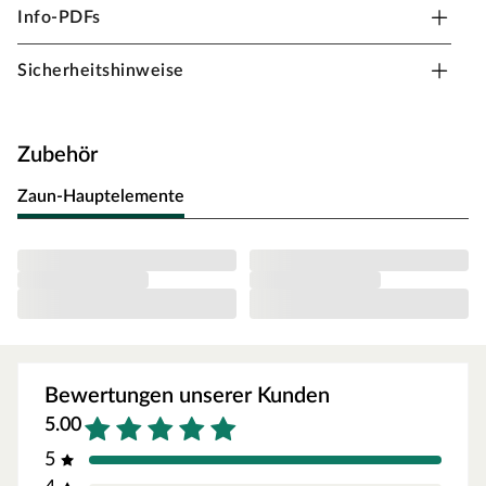
Diese 24 mm starken Terrassenfliesen werden aus
Info-PDFs
Bangkirai hergestellt. Das Tropenholz Bangkirai zeichnet
sich als Hartholz mit der Dauerhaftigkeitsklasse 2 durch
Sicherheitshinweise
besondere Witterungsbeständigkeit, leichte Pflege und
Langlebigkeit aus. Bangkirai stammt aus Indonesien und
Malaysia. Die meist verwendeten Sorten sind red balau
Zubehör
und yellow balau. Das tropische Klima lässt das Holz
sehr langsam wachsen, wodurch die Holzfasern sehr
Zaun-Hauptelemente
dicht verwachsen und ein unterschiedliches Farbspiel
entwickeln. Eigens gebildete ätherische Öle, die Schutz
gegen Insekten bieten, beeinflussen die Farbe des Holzes
zusätzlich. Durch die lange Wachstumszeit entwickelt
das Holz unterschiedliche Verfärbungen, die von Gelb
über Rot bis hin zu Olivbraun reichen können. Die
Farbskala ist unter anderem von der Region abhängig, in
Bewertungen unserer Kunden
der der Baum wächst. Das langsame Wachstum
beeinflusst zudem die Härte und Robustheit dieser
5.00
Holzart. So zählt es zu den härtesten und robustesten
5
Holzsorten. Die Härte der Holzsorte macht sich auch bei