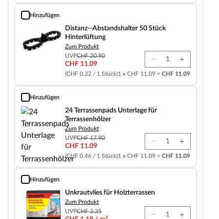
Hinzufügen
Distanz--Abstandshalter 50 Stück Hinterlüftung
Distanz--Abstandshalter 50 Stück
Hinterlüftung
Zum Produkt
UVP
CHF 20.90
CHF 11.09
(CHF 0.22 / 1 Stück)
1 x CHF 11.09 =
CHF 11.09
Hinzufügen
24 Terrassenpads Unterlage für Terrassenhölzer
24 Terrassenpads Unterlage für
Terrassenhölzer
Zum Produkt
UVP
CHF 17.90
CHF 11.09
(CHF 0.46 / 1 Stück)
1 x CHF 11.09 =
CHF 11.09
Hinzufügen
Unkrautvlies für Holzterrassen
Unkrautvlies für Holzterrassen
Zum Produkt
UVP
CHF 2.35