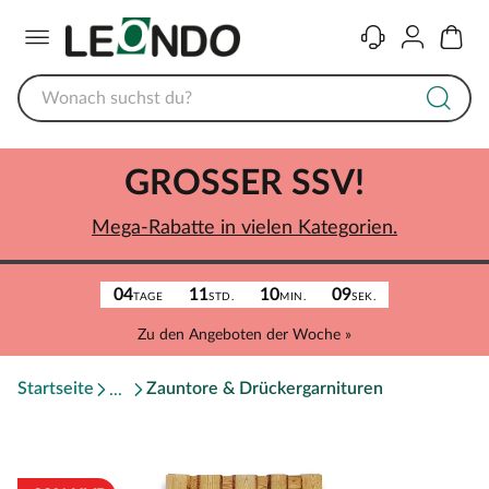
Menü
Kontakt
Konto
Warenk
GROSSER SSV!
Mega-Rabatte in vielen Kategorien.
04
11
10
09
TAGE
STD.
MIN.
SEK.
Zu den Angeboten der Woche »
Startseite
Zauntore & Drückergarnituren