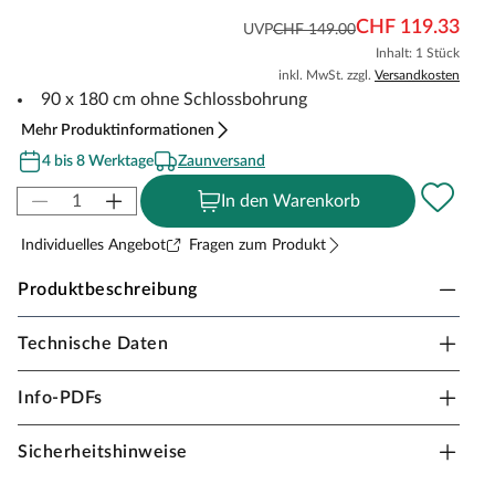
CHF 119.33
UVP
CHF 149.00
Inhalt: 1 Stück
inkl. MwSt. zzgl.
Versandkosten
90 x 180 cm ohne Schlossbohrung
Mehr Produktinformationen
4 bis 8 Werktage
Zaunversand
In den Warenkorb
Individuelles Angebot
Fragen zum Produkt
Produktbeschreibung
Technische Daten
WOODTEX Tor für Bretterzaun Rustic
gerade europäische Lärche
Info-PDFs
Das Tor für den Bretterzaun Rustic gerade ergänzt deinen
Zaun mit einer stabilen und funktionalen
Sicherheitshinweise
Durchgangslösung. Mit Maßen von 90 x 180 cm bietet es