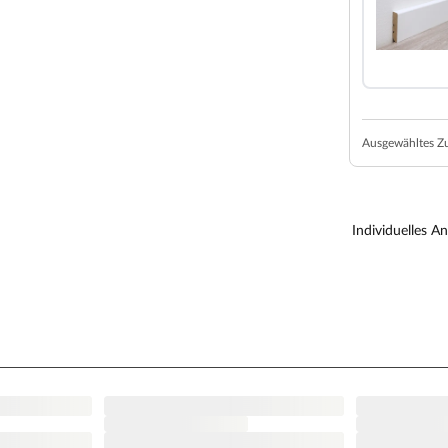
ung in privat und gewerblich genutzten Räumen wie
ung: Dielen zusammenfügen, einrasten lassen, fertig
Ausgewähltes Z
rung sorgen für hervorragenden Kantenquellschutz
ung von Vinylböden noch zusätzlich verstärkt
Schmutz und Bakterien fern und erhöht die Hygiene
Individuelles A
stikal und voller Charakter. Ein Must-Have für
ont den rustikalen Landhaus-Charakter.
s eindrucksvoll: sie wirkt nicht nur sehr stabil –
kverbindung Safe-Lock PRO lässt sich der Boden