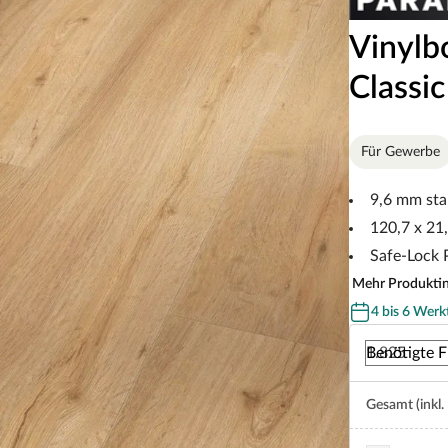
Vinylb
Classi
Für Gewerbe
9,6 mm sta
120,7 x 21
Safe-Lock
Mehr Produkti
4 bis 6 Werk
Benötigte F
Gesamt (inkl.