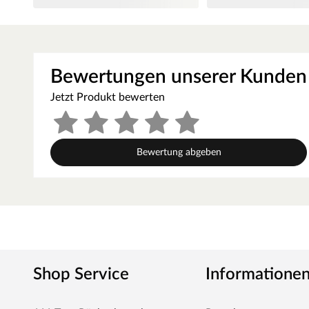
ganz einfach schwimmend verlegen.
Vinylböden folgen einem fünfschichtigen Aufbau: oben di
Dekorfolie zu einer widerstandsfähigen Oberfläche verpres
HDF-Trägerplatte mit Klickverbindung liegt. Die unterste L
Bewertungen unserer Kunden
Für den Gebrauch in Feuchträumen wie Küche und Bad ist 
Trittschalldämmung vermindert störenden Tritt- und Gehs
Jetzt Produkt bewerten
PARADOR – Qualität mit System
PARADOR ist führender Hersteller attraktiver Laminat-, 
Bewertung abgeben
Höchstmaß an Qualität und Präzision. PARADOR steht fü
exzellentes Design sowie intelligente Funktionalität säm
leichte Verlegung, Verarbeitungs- und Veredelungstechni
Strapazierfähigkeit auf höchstem Niveau. Eben Qualität m
Shop Service
Informatione