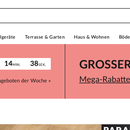
lgeräte
Terrasse & Garten
Haus & Wohnen
Böd
GROSSER 
14
38
MIN.
SEK.
Mega-Rabatte 
ngeboten der Woche »