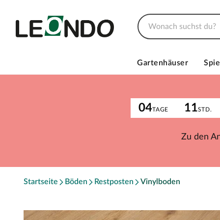
Gartenhäuser
Spie
04
11
TAGE
STD.
Zu den A
Startseite
Böden
Restposten
Vinylboden