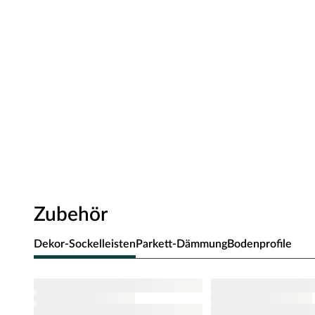
Mit Holzstruktur, Antikstruktur oder Rustikalstruktur
Nutzungsklasse 23/33 – starke, sehr intensive Beanspruch
Kaufhäusern oder Klassenräumen
Safe-Lock-Pro Klicksystem für schnelle, werkzeuglose Verleg
Für Warmwasser-Fußbodenheizung geeignet
Quellgeschütze Trägerplatten und Rundum-Kantenimprägnie
Dank einer Korkschicht wird die exzellente Trittschalldämm
Transparente, Strapazierfähige UV-Vergütungsschicht hält 
Optik
Landhausdielen wirken mit ihrer 1-Stab-Optik elegant, ru
Zubehör
Holz-Fans! Die 4-seitig umlaufende V-Fuge der Diele bet
Mit ihrer Breite von 216 mm ist diese Vinyl-Diele besonder
Dekor-Sockelleisten
Parkett-Dämmung
Bodenprofile
sie sieht ganz einfach stark aus.
Technische Details
Die Stärke dieses Bodens beträgt 9,6 mm. Dank der Klic