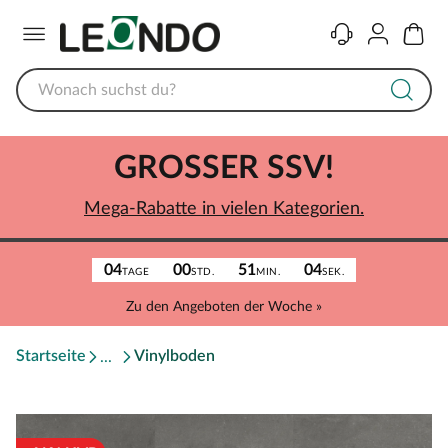
Menü
Kontakt
Konto
Warenk
GROSSER SSV!
Mega-Rabatte in vielen Kategorien.
04
00
51
04
TAGE
STD.
MIN.
SEK.
Zu den Angeboten der Woche »
Startseite
Vinylboden