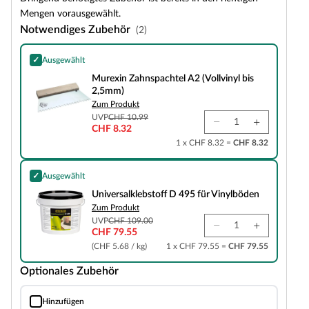
Mengen vorausgewählt.
Notwendiges Zubehör
(2)
✓
Ausgewählt
Murexin Zahnspachtel A2 (Vollvinyl bis 2,5mm)
Murexin Zahnspachtel A2 (Vollvinyl bis
2,5mm)
Zum Produkt
UVP
CHF 10.99
CHF 8.32
1 x CHF 8.32 =
CHF 8.32
✓
Ausgewählt
Universalklebstoff D 495 für Vinylböden
Universalklebstoff D 495 für Vinylböden
Zum Produkt
UVP
CHF 109.00
CHF 79.55
(CHF 5.68 / kg)
1 x CHF 79.55 =
CHF 79.55
Optionales Zubehör
Hinzufügen
Vierkant Sockelleiste weiß streichfähig (MDF-Kern)