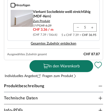
Hinzufügen
Vierkant Sockelleiste weiß streichfähig (MDF-Kern)
Vierkant Sockelleiste weiß streichfähig
(MDF-Kern)
Zum Produkt
UVP
CHF 6.29
CHF 3.36 / m
(CHF 7.39 / Stück)
5 x CHF 7.39 =
CHF 36.95
Gesamtes Zubehör entdecken
CHF 87.87
Ausgewähltes Zubehör gesamt
In den Warenkorb
Individuelles Angebot
Fragen zum Produkt
Produktbeschreibung
Technische Daten
TIMEFLOOR Vinylboden Premium Klebevinyl
Beton Fliesenformat
Info-PDFs