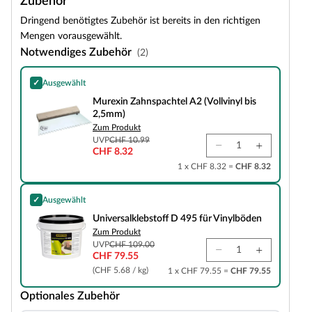
Zubehör
Dringend benötigtes Zubehör ist bereits in den richtigen
Mengen vorausgewählt.
Notwendiges Zubehör
(2)
✓
Ausgewählt
Murexin Zahnspachtel A2 (Vollvinyl bis 2,5mm)
Murexin Zahnspachtel A2 (Vollvinyl bis
2,5mm)
Zum Produkt
UVP
CHF 10.99
CHF 8.32
1 x CHF 8.32 =
CHF 8.32
✓
Ausgewählt
Universalklebstoff D 495 für Vinylböden
Universalklebstoff D 495 für Vinylböden
Zum Produkt
UVP
CHF 109.00
CHF 79.55
(CHF 5.68 / kg)
1 x CHF 79.55 =
CHF 79.55
Optionales Zubehör