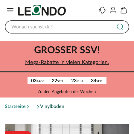
Menü
Kontakt
Konto
Warenk
GROSSER SSV!
Mega-Rabatte in vielen Kategorien.
03
22
23
34
TAGE
STD.
MIN.
SEK.
Zu den Angeboten der Woche »
Startseite
Vinylboden