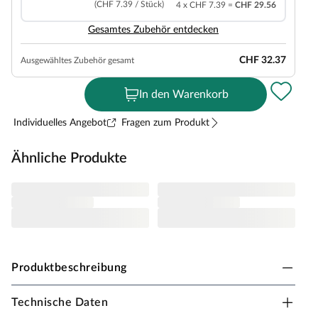
(CHF 7.39 / Stück)
4 x CHF 7.39 =
CHF 29.56
Gesamtes Zubehör entdecken
CHF 32.37
Ausgewähltes Zubehör gesamt
In den Warenkorb
Individuelles Angebot
Fragen zum Produkt
Ähnliche Produkte
Produktbeschreibung
Technische Daten
HPFloor Vinylboden Trendy Klick SPC Eiche