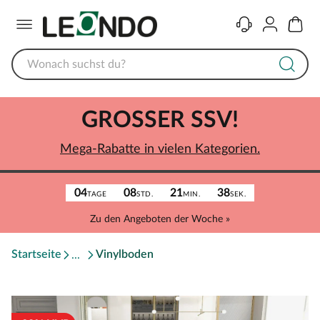
Menü
Kontakt
Konto
Warenk
GROSSER SSV!
Mega-Rabatte in vielen Kategorien.
04
08
21
38
TAGE
STD.
MIN.
SEK.
Zu den Angeboten der Woche »
Startseite
Vinylboden