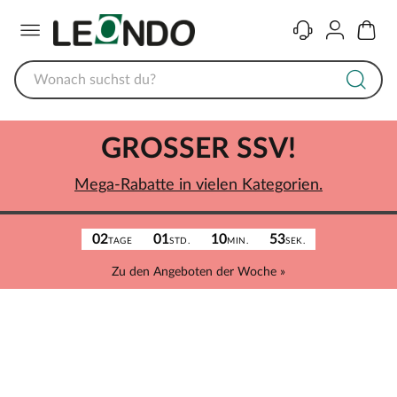
Menü
Kontakt
Konto
Warenk
GROSSER SSV!
Mega-Rabatte in vielen Kategorien.
02
01
10
53
TAGE
STD.
MIN.
SEK.
Zu den Angeboten der Woche »