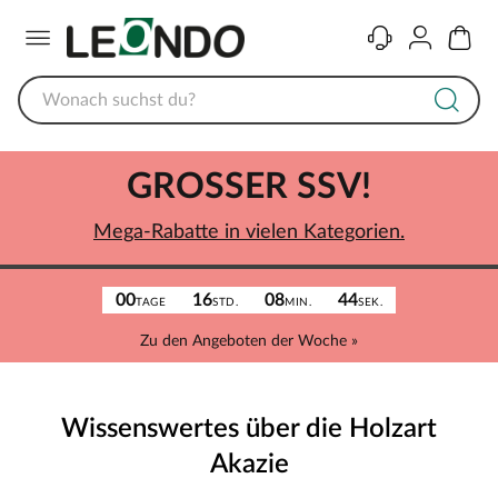
Menü
Kontakt
Konto
Warenk
GROSSER SSV!
Mega-Rabatte in vielen Kategorien.
00
16
08
44
TAGE
STD.
MIN.
SEK.
Zu den Angeboten der Woche »
Wissenswertes über die Holzart
Akazie