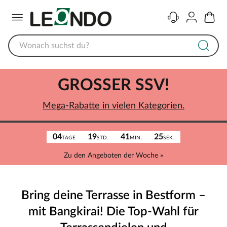
Menü
Kontakt
Konto
Warenk
GROSSER SSV!
Mega-Rabatte in vielen Kategorien.
04
19
41
25
TAGE
STD.
MIN.
SEK.
Zu den Angeboten der Woche »
Bring deine Terrasse in Bestform –
mit Bangkirai! Die Top-Wahl für