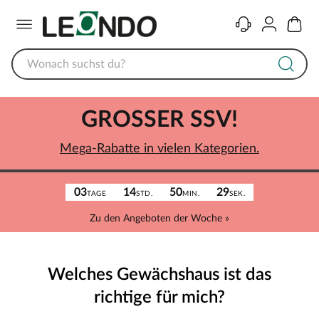
Menü
Kontakt
Konto
Warenk
GROSSER SSV!
Mega-Rabatte in vielen Kategorien.
03
14
50
29
TAGE
STD.
MIN.
SEK.
Zu den Angeboten der Woche »
Welches Gewächshaus ist das
richtige für mich?