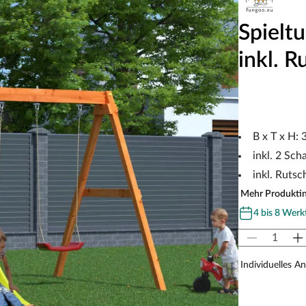
Spielt
inkl. R
B x T x H:
inkl. 2 Sch
inkl. Rutsc
Mehr Produkti
4 bis 8 Werk
Individuelles A