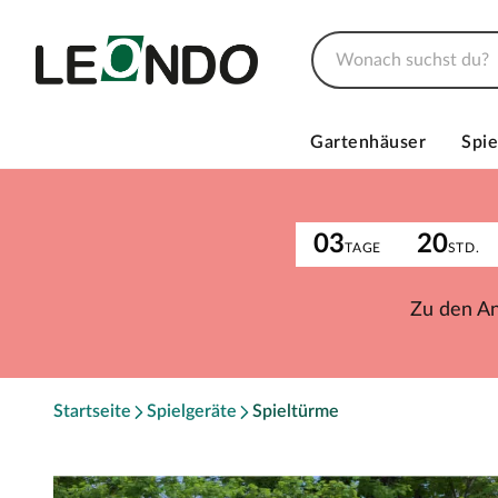
Gartenhäuser
Spie
03
20
TAGE
STD.
Zu den A
Startseite
Spielgeräte
Spieltürme