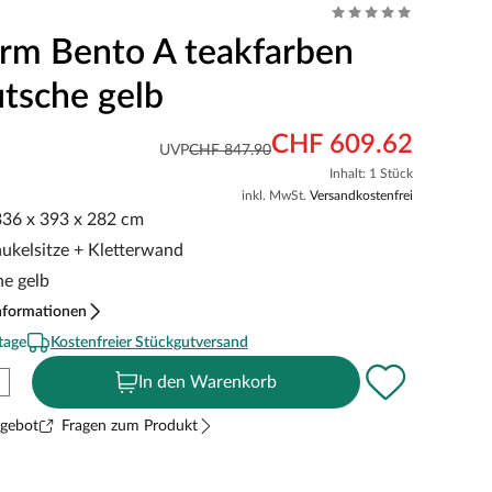
urm Bento A teakfarben
utsche gelb
CHF 609.62
UVP
CHF 847.90
Inhalt: 1 Stück
inkl. MwSt.
Versandkostenfrei
 336 x 393 x 282 cm
aukelsitze + Kletterwand
he gelb
nformationen
tage
Kostenfreier Stückgutversand
In den Warenkorb
ngebot
Fragen zum Produkt