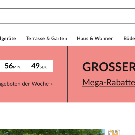
lgeräte
Terrasse & Garten
Haus & Wohnen
Böd
GROSSER 
56
49
MIN.
SEK.
Mega-Rabatte 
ngeboten der Woche »