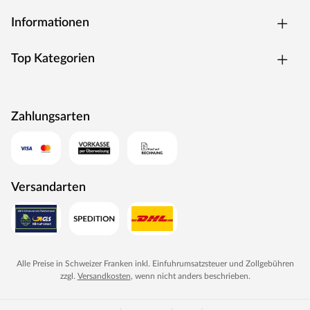
verwandeln sich die Rutsche in eine Wasserrutsche. An
der Rückseite des oberen Endes der Rutsche befindet sich
Informationen
ein Anschluss für den Gartenschlauch, der einmalig mit
einem Bohrloch hergestellt werden kann.
Top Kategorien
Inklusive Zubehör
Der Spielturm wird bereits inklusive vier Haltegriffen (2x
rot, 2x gelb), einem Periskop (rot), einem Spiel-Telefon (rot)
und fünf bunten Klettersteinen geliefert.
Zahlungsarten
Einfacher und schneller Aufbau
Die detaillierte und leicht verständliche Anleitung
ermöglicht eine schnelle Montage. Um die Sicherheit der
Kinder zu gewährleisten muss der Spielturm zwingend
durch eine Verankerung mit Bodenankern im Erdreich
Versandarten
erfolgen. Beachte hierzu unser Zubehör-Sortiment.
Alle Preise in Schweizer Franken inkl. Einfuhrumsatzsteuer und Zollgebühren
zzgl.
Versandkosten
, wenn nicht anders beschrieben.