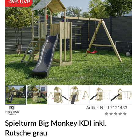
-49% UVP
Artikel-Nr.: L7121433
Spielturm Big Monkey KDI inkl.
Rutsche grau