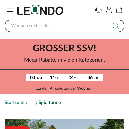
Menü
Kontakt
Konto
Warenk
GROSSER SSV!
Mega-Rabatte in vielen Kategorien.
04
11
04
46
TAGE
STD.
MIN.
SEK.
Zu den Angeboten der Woche »
Startseite
Spieltürme