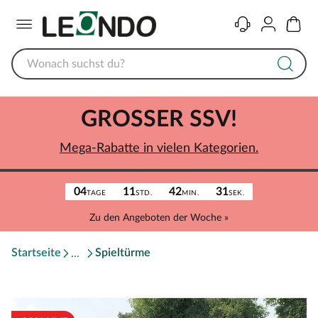
Menü
Kontakt
Konto
Warenk
GROSSER SSV!
Mega-Rabatte in vielen Kategorien.
04
11
42
31
TAGE
STD.
MIN.
SEK.
Zu den Angeboten der Woche »
Startseite
Spieltürme