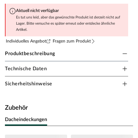
Aktuell nicht verfügbar
Es tut uns leid, aber das gewünschte Produkt ist derzeit nicht auf
Lager. Bitte versuche es später erneut oder entdecke ähnliche
Artikel.
Individuelles Angebot
Fragen zum Produkt
Produktbeschreibung
Technische Daten
Fungoo Spielturm Smart 2 grau-weiß inkl.
Rutsche rot
Sicherheitshinweise
Material: Holz, B x T x H: 343 x 443 x 254 cm, inkl.
Rutsche rot + Doppelschaukel, inkl. Sandkasten +
Kletterwand
Zubehör
Bei diesem Spielturm steht viel Bewegung auf dem
Programm. Ein eigenes Abenteuerland für dein Kind für
Dacheindeckungen
jede Menge Spiel und Spaß! Das Außenmaß dieses
Spielturms beträgt B x T: 343 x 443 cm. Die Firsthöhe