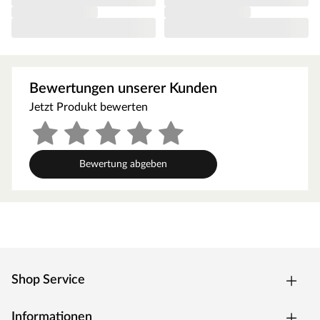
liegt bei 254 cm.
Altersempfehlung
Die allgemeine Altersempfehlung für einen
Kinderspielturm liegt bei 3–10 Jahren. Achte aber bitte
Bewertungen unserer Kunden
darauf, dass die Höhe des Spielturmes zum Alter bzw.
zur Größe deines Kindes passt. Die erhöhte
Jetzt Produkt bewerten
Spielgeräteplattform hat eine Podesthöhe von 126 cm.
Ausstattung/Lieferumfang
Bewertung abgeben
Spielturm, Rutsche, Kletterwand, Sandkasten,
Doppelschaukel, 2 Schaukelsitze, 6 Schaukelanker,
Fernrohr, Lenkrad, 6 Haltegriffe, Montageanleitung
Mit Rutsche. Eine Wellenrutsche ist bereits im
Lieferumfang enthalten. Die Rutsche lässt sich mit
wenigen Handgriffen in eine Wasserrutsche verwandeln.
Hierfür befindet sich an der Unterseite der Rutsche ein
Shop Service
Anschluss für den Gartenschlauch, der einmalig mit einem
Bohrloch hergestellt werden kann.
Informationen