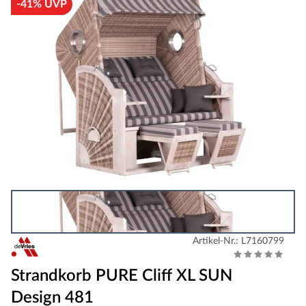
-41% UVP
Artikel-Nr.: L7160799
Strandkorb PURE Cliff XL SUN
Design 481