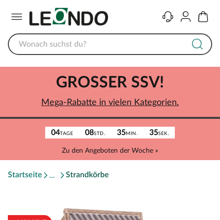
Menü
Kontakt
Konto
Warenk
GROSSER SSV!
Mega-Rabatte in vielen Kategorien.
04
08
35
35
TAGE
STD.
MIN.
SEK.
Zu den Angeboten der Woche »
Startseite
Strandkörbe