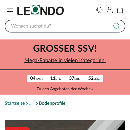
Menü
Kontakt
Konto
Warenk
GROSSER SSV!
Mega-Rabatte in vielen Kategorien.
04
11
37
52
TAGE
STD.
MIN.
SEK.
Zu den Angeboten der Woche »
Startseite
Bodenprofile