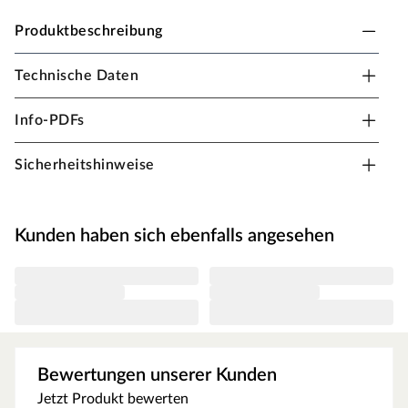
Produktbeschreibung
Technische Daten
PROSTEP Treppenkantenprofil für harte, textile
und elastische Bödenbeläge
Info-PDFs
Sorgt für saubere, dauerhaft haltbare Treppenkanten
Sicherheitshinweise
Klassisches Winkelprofil
Sicherheit durch gerilltes Deckprofil und versenkte
Bohrung
Kunden haben sich ebenfalls angesehen
Einfache Verlegung
Bewertungen unserer Kunden
Jetzt Produkt bewerten