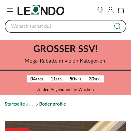
Menü
Kontakt
Konto
Warenk
GROSSER SSV!
Mega-Rabatte in vielen Kategorien.
04
11
50
30
TAGE
STD.
MIN.
SEK.
Zu den Angeboten der Woche »
Startseite
Bodenprofile