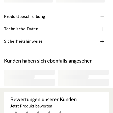
Produktbeschreibung
Technische Daten
PROCOVER Designfloor S Übergangsprofil für
Designböden
Sicherheitshinweise
Schraubbares System aus Aluminium
Extra schmales Deckprofil
Kunden haben sich ebenfalls angesehen
Höhenverstellbar
Einfache Verlegung
Bewertungen unserer Kunden
Jetzt Produkt bewerten