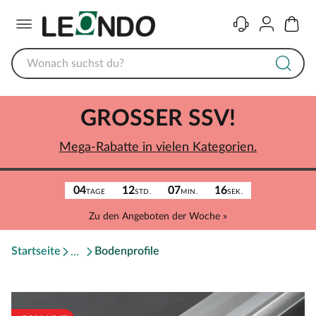
Menü
Kontakt
Konto
Warenk
GROSSER SSV!
Mega-Rabatte in vielen Kategorien.
04
12
07
16
TAGE
STD.
MIN.
SEK.
Zu den Angeboten der Woche »
Startseite
Bodenprofile