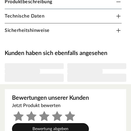
Produktbeschreibung
Technische Daten
PROCOVER Universal Übergangsprofil z.B. für
Laminat und Parkett
Sicherheitshinweise
Schraubbares System aus Aluminium
Höhenverstellbar, für Parkett Erhöhungsteil separat
Kunden haben sich ebenfalls angesehen
erhältlich
Schrauben schließen bündig ab
Einfache Verlegung
Bewertungen unserer Kunden
Jetzt Produkt bewerten
Bewertung abgeben