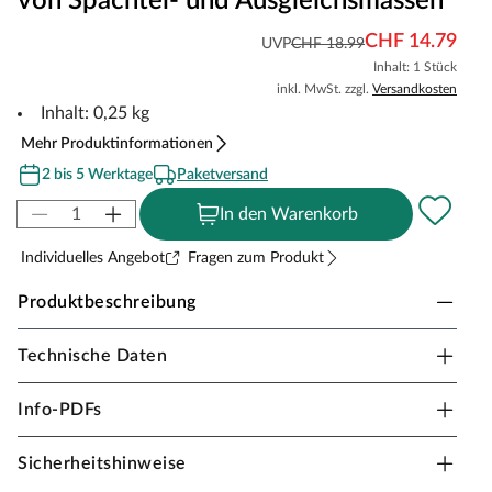
von Spachtel- und Ausgleichsmassen
CHF 14.79
UVP
CHF 18.99
Inhalt: 1 Stück
inkl. MwSt. zzgl.
Versandkosten
Inhalt: 0,25 kg
Mehr Produktinformationen
2 bis 5 Werktage
Paketversand
In den Warenkorb
Individuelles Angebot
Fragen zum Produkt
Produktbeschreibung
Technische Daten
Murexin Verstärkungsfaser
Die Verstärkungsglasfaser dient zur Steigerung der Zug-
Info-PDFs
und Biegezugfestigkeit.
Sie ist zu verwenden bei
kritischen Untergründen wie Holzdielen, Gussasphalt,
Sicherheitshinweise
Spanplatten und Trockenestrichen sowie bei Übergängen