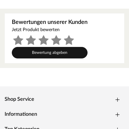
zwischen unterschiedlichen Baustoffen.
leichte Verarbeitung
Bewertungen unserer Kunden
dient der Schlagfestigkeit
Jetzt Produkt bewerten
alkaliresistente Faser
Bewertung abgeben
Shop Service
Informationen