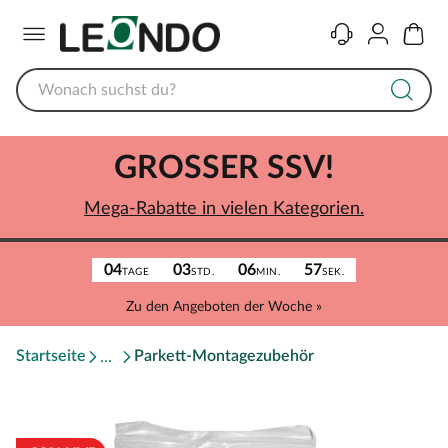
Menü
Kontakt
Konto
Warenk
GROSSER SSV!
Mega-Rabatte in vielen Kategorien.
04
03
06
57
TAGE
STD.
MIN.
SEK.
Zu den Angeboten der Woche »
Startseite
Parkett-Montagezubehör