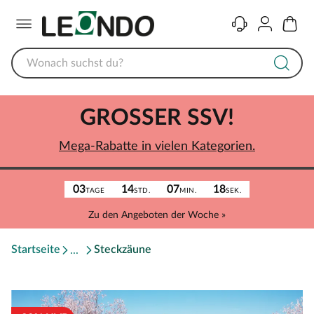
Menü
Kontakt
Konto
Warenk
GROSSER SSV!
Mega-Rabatte in vielen Kategorien.
03
14
07
18
TAGE
STD.
MIN.
SEK.
Zu den Angeboten der Woche »
Startseite
Steckzäune