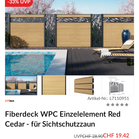
-33% UVP
Artikel-Nr.: L7110951
Fiberdeck WPC Einzelelement Red
Cedar - für Sichtschutzzaun
CHF 19.42
UVP
CHF 28.90