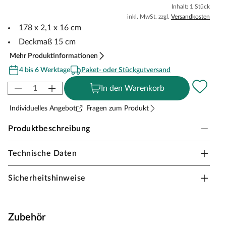
Inhalt: 1 Stück
inkl. MwSt. zzgl.
Versandkosten
178 x 2,1 x 16 cm
Deckmaß 15 cm
Mehr Produktinformationen
4 bis 6 Werktage
Paket- oder Stückgutversand
In den Warenkorb
Individuelles Angebot
Fragen zum Produkt
Produktbeschreibung
Technische Daten
Fiberdeck WPC Einzelelement Red Cedar - für
Sichtschutzzaun
Sicherheitshinweise
Das
MODERN WPC-Zaun
Profil strahlt
Eleganz und
Feinheit
aus durch die sorgfältige Anordnung der Rillen.
Optisch wie eine Fassade aus einzelnen
Zubehör
Rhombusprofilen
. Die Modern-Profile werden