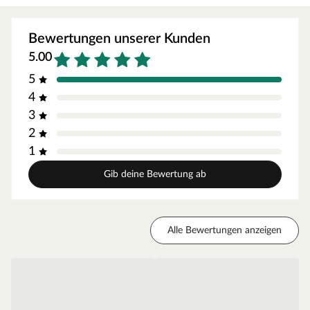
50 Schrauben
50 Dübel
Bewertungen unserer Kunden
Verdeckte Kabelführung möglich
5.00
Einfache Montage
5
Passend für die Profile MK 1, 14, 15, 16
4
3
2
1
Gib deine Bewertung ab
Alle Bewertungen anzeigen