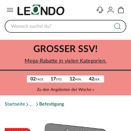
Menü
Kontakt
Konto
Warenk
GROSSER SSV!
Mega-Rabatte in vielen Kategorien.
02
17
12
42
TAGE
STD.
MIN.
SEK.
Zu den Angeboten der Woche »
Startseite
Befestigung