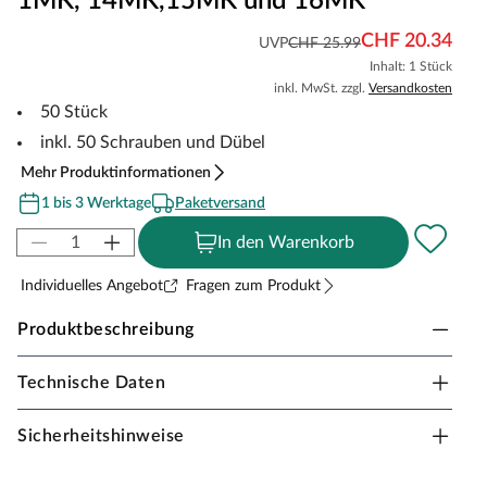
1MK, 14MK,15MK und 16MK
CHF 20.34
UVP
CHF 25.99
Inhalt: 1 Stück
inkl. MwSt. zzgl.
Versandkosten
50 Stück
inkl. 50 Schrauben und Dübel
Mehr Produktinformationen
1 bis 3 Werktage
Paketversand
In den Warenkorb
Individuelles Angebot
Fragen zum Produkt
Produktbeschreibung
Technische Daten
Befestigungsclipse für Fußleiste
Sicherheitshinweise
Ausreichend für ca. 20 lfm
50 Befestigungs-Clipse