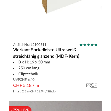
Artikel-Nr.: L2100511
Vierkant Sockelleiste Ultra weiß
streichfähig glänzend (MDF-Kern)
B x H: 19 x 50 mm
250 cm lang
Cliptechnik
UVP
CHF 6.40
CHF 5.18 / m
Inhalt: 2.5 m
(CHF 12.94 / Stück)
-75% UVP