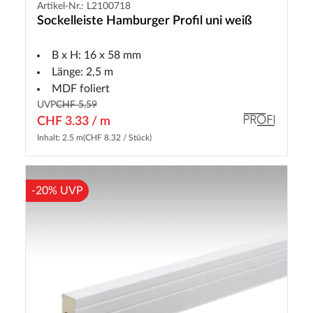
Artikel-Nr.: L2100718
Sockelleiste Hamburger Profil uni weiß
B x H: 16 x 58 mm
Länge: 2,5 m
MDF foliert
UVP
CHF 5.59
CHF 3.33 / m
Inhalt: 2.5 m
(CHF 8.32 / Stück)
-20% UVP