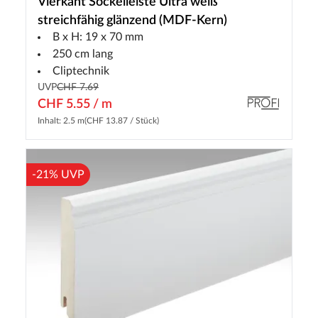
Vierkant Sockelleiste Ultra weiß
streichfähig glänzend (MDF-Kern)
B x H: 19 x 70 mm
250 cm lang
Cliptechnik
UVP
CHF 7.69
CHF 5.55 / m
Inhalt: 2.5 m
(CHF 13.87 / Stück)
-21% UVP