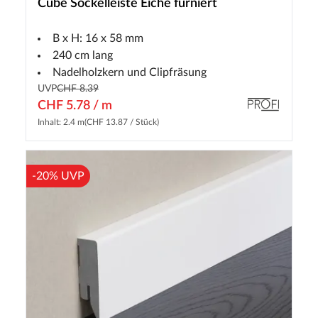
Cube Sockelleiste Eiche furniert
B x H: 16 x 58 mm
240 cm lang
Nadelholzkern und Clipfräsung
UVP
CHF 8.39
CHF 5.78 / m
Inhalt: 2.4 m
(CHF 13.87 / Stück)
-20% UVP