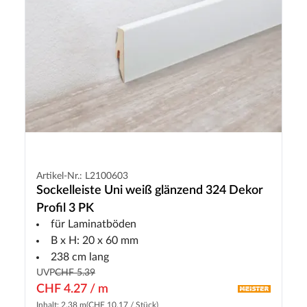
Artikel-Nr.: L2100603
Sockelleiste Uni weiß glänzend 324 Dekor
Profil 3 PK
für Laminatböden
B x H: 20 x 60 mm
238 cm lang
UVP
CHF 5.39
CHF 4.27 / m
Inhalt: 2.38 m
(CHF 10.17 / Stück)