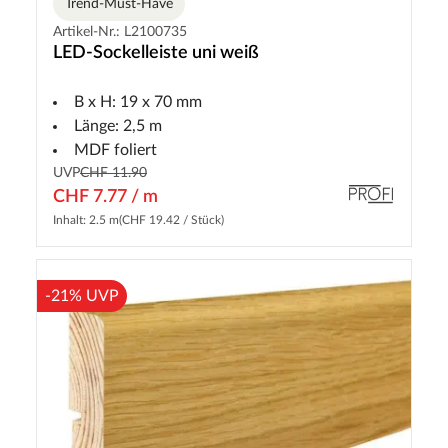
Trend-Must-Have
Artikel-Nr.: L2100735
LED-Sockelleiste uni weiß
B x H: 19 x 70 mm
Länge: 2,5 m
MDF foliert
UVP
CHF 11.90
CHF 7.77 / m
Inhalt: 2.5 m
(CHF 19.42 / Stück)
-21% UVP