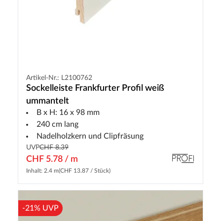
Artikel-Nr.: L2100762
Sockelleiste Frankfurter Profil weiß
ummantelt
B x H: 16 x 98 mm
240 cm lang
Nadelholzkern und Clipfräsung
UVP
CHF 8.39
CHF 5.78 / m
Inhalt: 2.4 m
(CHF 13.87 / Stück)
-21% UVP