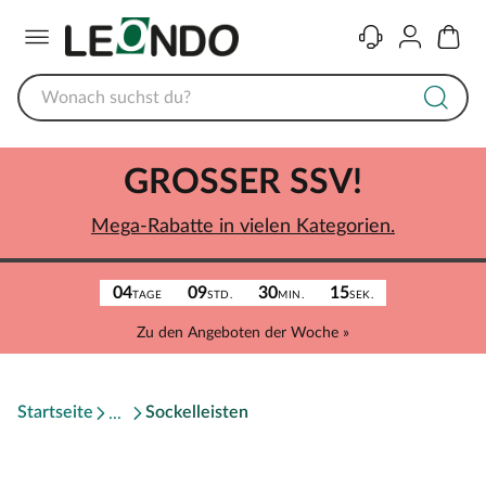
Menü
Kontakt
Konto
Warenk
GROSSER SSV!
Mega-Rabatte in vielen Kategorien.
04
09
30
15
TAGE
STD.
MIN.
SEK.
Zu den Angeboten der Woche »
Startseite
Sockelleisten