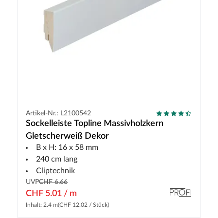
Artikel-Nr.: L2100542
Sockelleiste Topline Massivholzkern
Gletscherweiß Dekor
B x H: 16 x 58 mm
240 cm lang
Cliptechnik
UVP
CHF 6.66
CHF 5.01 / m
Inhalt: 2.4 m
(CHF 12.02 / Stück)