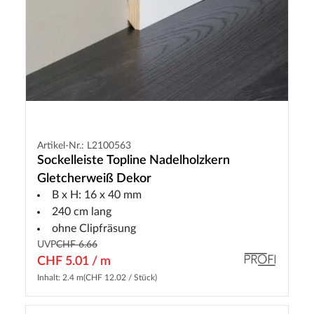
Artikel-Nr.: L2100563
Sockelleiste Topline Nadelholzkern
Gletcherweiß Dekor
B x H: 16 x 40 mm
240 cm lang
ohne Clipfräsung
UVP
CHF 6.66
CHF 5.01 / m
Inhalt: 2.4 m
(CHF 12.02 / Stück)