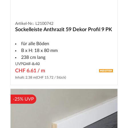
Artikel-Nr.: L2100742
Sockelleiste Anthrazit 59 Dekor Profil 9 PK
für alle Böden
B x H: 18 x 80 mm
238 cm lang
UVP
CHF 8.40
CHF 6.61 / m
Inhalt: 2.38 m
(CHF 15.72 / Stück)
-25% UVP