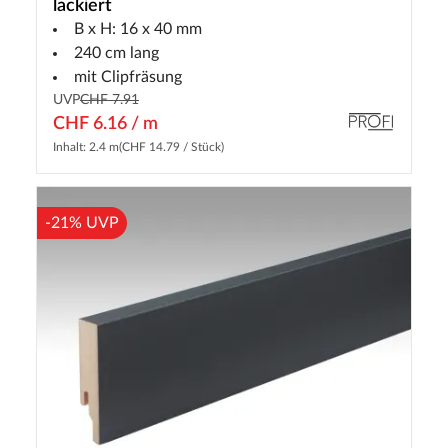
lackiert
B x H: 16 x 40 mm
240 cm lang
mit Clipfräsung
UVP
CHF 7.91
CHF 6.16 / m
Inhalt: 2.4 m
(CHF 14.79 / Stück)
-21% UVP