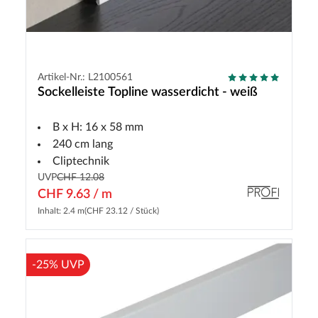
Artikel-Nr.: L2100561
Sockelleiste Topline wasserdicht - weiß
B x H: 16 x 58 mm
240 cm lang
Cliptechnik
UVP
CHF 12.08
CHF 9.63 / m
Inhalt: 2.4 m
(CHF 23.12 / Stück)
-25% UVP