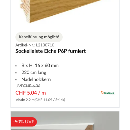
Kabelführung möglich!
Artikel-Nr.: L2100710
Sockelleiste Eiche P6P furniert
B x H: 16 x 60 mm
220 cm lang
Nadelholzkern
UVP
CHF 6.36
CHF 5.04 / m
Inhalt: 2.2 m
(CHF 11.09 / Stück)
-50% UVP