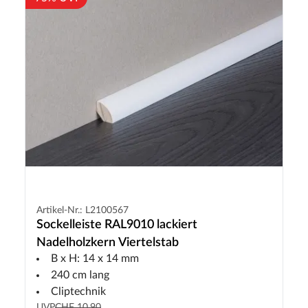
Artikel-Nr.: L2100567
Sockelleiste RAL9010 lackiert
Nadelholzkern Viertelstab
B x H: 14 x 14 mm
240 cm lang
Cliptechnik
UVP
CHF 10.90