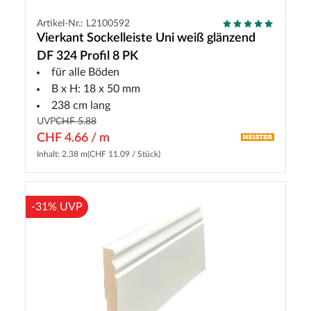
Artikel-Nr.: L2100592
Vierkant Sockelleiste Uni weiß glänzend
DF 324 Profil 8 PK
für alle Böden
B x H: 18 x 50 mm
238 cm lang
UVP
CHF 5.88
CHF 4.66 / m
Inhalt: 2.38 m
(CHF 11.09 / Stück)
-31% UVP