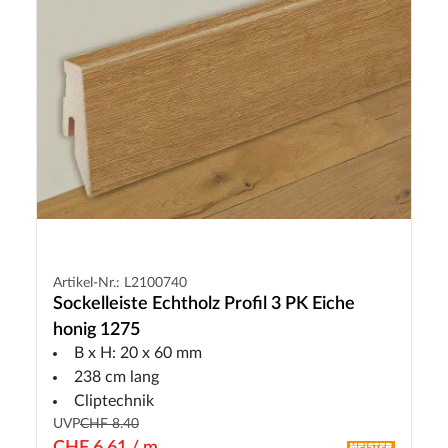
Artikel-Nr.: L2100740
Sockelleiste Echtholz Profil 3 PK Eiche
honig 1275
B x H: 20 x 60 mm
238 cm lang
Cliptechnik
UVP
CHF 8.40
CHF 6.61 / m