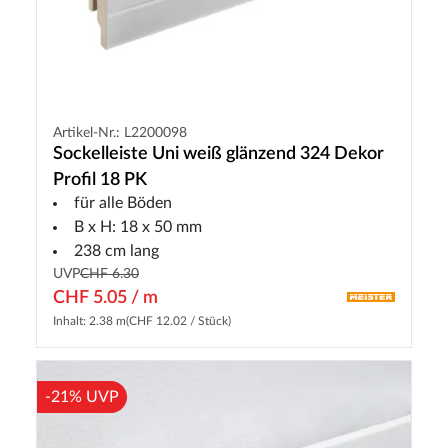
Artikel-Nr.: L2200098
Sockelleiste Uni weiß glänzend 324 Dekor
Profil 18 PK
für alle Böden
B x H: 18 x 50 mm
238 cm lang
UVP
CHF 6.30
CHF 5.05 / m
Inhalt: 2.38 m
(CHF 12.02 / Stück)
-21% UVP