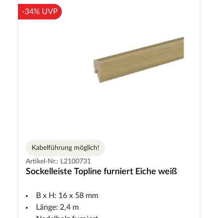
-34% UVP
Kabelführung möglich!
Artikel-Nr.: L2100731
Sockelleiste Topline furniert Eiche weiß
B x H: 16 x 58 mm
Länge: 2,4 m