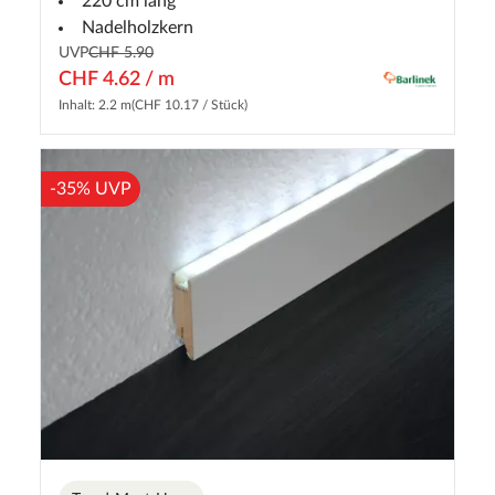
220 cm lang
Nadelholzkern
UVP
CHF 5.90
CHF 4.62 / m
Inhalt: 2.2 m
(CHF 10.17 / Stück)
-35% UVP