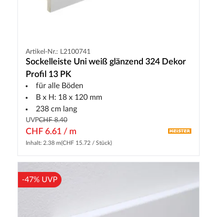
Artikel-Nr.: L2100741
Sockelleiste Uni weiß glänzend 324 Dekor
Profil 13 PK
für alle Böden
B x H: 18 x 120 mm
238 cm lang
UVP
CHF 8.40
CHF 6.61 / m
Inhalt: 2.38 m
(CHF 15.72 / Stück)
-47% UVP