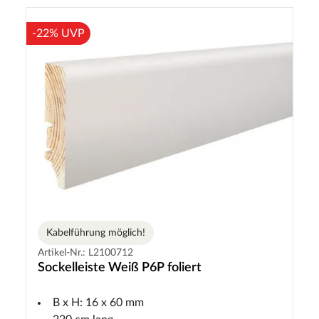
-22% UVP
Kabelführung möglich!
Artikel-Nr.: L2100712
Sockelleiste Weiß P6P foliert
B x H: 16 x 60 mm