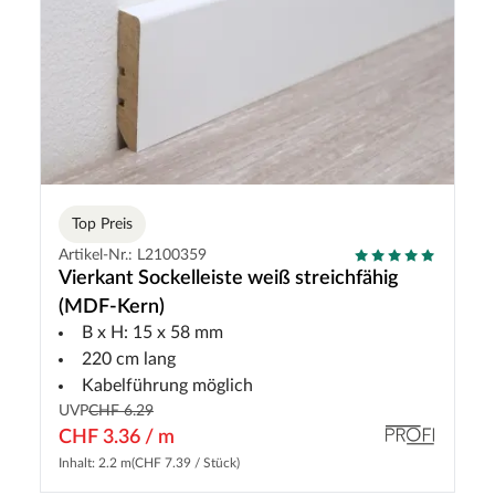
Top Preis
Artikel-Nr.: L2100359
Vierkant Sockelleiste weiß streichfähig
(MDF-Kern)
B x H: 15 x 58 mm
220 cm lang
Kabelführung möglich
UVP
CHF 6.29
CHF 3.36 / m
Inhalt: 2.2 m
(CHF 7.39 / Stück)