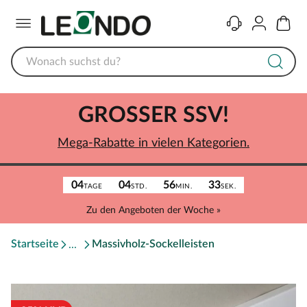
Menü
Kontakt
Konto
Warenk
GROSSER SSV!
Mega-Rabatte in vielen Kategorien.
04
04
56
33
TAGE
STD.
MIN.
SEK.
Zu den Angeboten der Woche »
Startseite
Massivholz-Sockelleisten