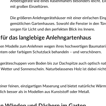
Arbeitsgeräte wie eines Rasenmähers besonders leicht. Ei
mit großen Einzeltüren.
Die größeren Anlehngerätehäuser mit einer einfachen Ein
gemütlichen Gartenhauses. Sowohl die Fenster in den Türe
sorgen für Licht und den perfekten Blick ins Innere.
s für das langlebige Anlehngartenhaus
len Modelle zum Anlehnen wegen ihres hochwertigen Baumateri
entem oder farbigem Schutzlack behandeln – und verschönern.
geräteschuppen vom Boden bis zur Dachspitze auch optisch natü
Wetter und Sonnenschein. Naturbelassenes Holz ist dabei nicht 
 einer feinen, einzigartigen Maserung und bietet natürliche W
ch besser als in Modellen aus Kunststoff oder Metall.