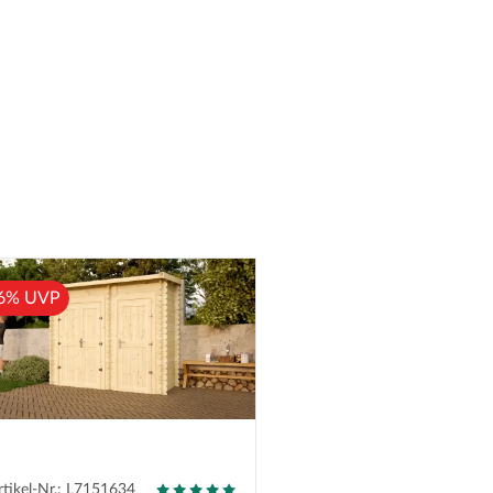
6% UVP
rtikel-Nr.: L7151634