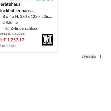
erätehaus
lockbohlenhaus
B x T x H: 280 x 123 x 236,5 cm
nbauschrank Barik 28 mm
2 Räume
aturbelassen
inkl. Zylinderschloss
VP
CHF 1'499.00
HF 1'257.17
halt: 1 Stück
1
1 Produkte