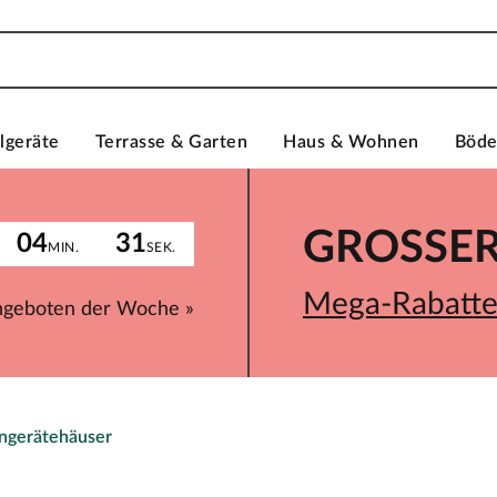
lgeräte
Terrasse & Garten
Haus & Wohnen
Böd
GROSSER 
04
31
MIN.
SEK.
Mega-Rabatte 
ngeboten der Woche »
ngerätehäuser