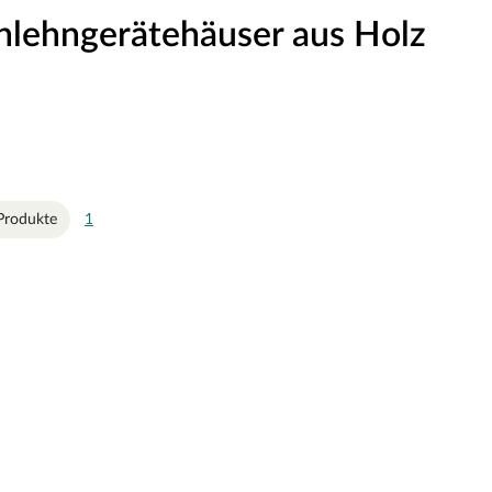
nlehngerätehäuser aus Holz
Produkte
1