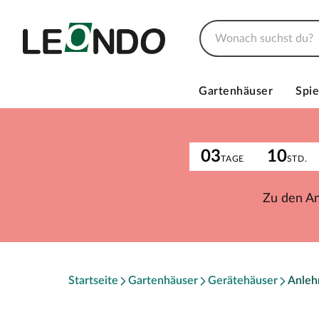
Gartenhäuser
Spie
03
10
TAGE
STD.
Zu den A
Startseite
Gartenhäuser
Gerätehäuser
Anleh