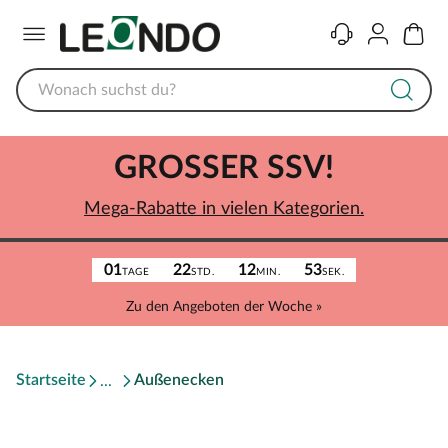
Menü
Kontakt
Konto
Warenk
GROSSER SSV!
Mega-Rabatte in vielen Kategorien.
01
22
12
53
TAGE
STD.
MIN.
SEK.
Zu den Angeboten der Woche »
Startseite
Außenecken