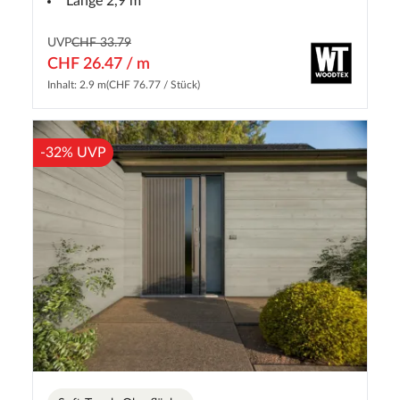
Länge 2,9 m
UVP
CHF 33.79
CHF 26.47 / m
Inhalt: 2.9 m
(CHF 76.77 / Stück)
-32% UVP