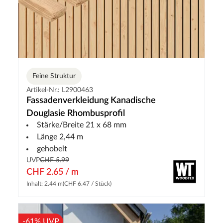
Feine Struktur
Artikel-Nr.: L2900463
Fassadenverkleidung Kanadische
Douglasie Rhombusprofil
Stärke/Breite 21 x 68 mm
Länge 2,44 m
gehobelt
UVP
CHF 5.99
CHF 2.65 / m
Inhalt: 2.44 m
(CHF 6.47 / Stück)
-61% UVP