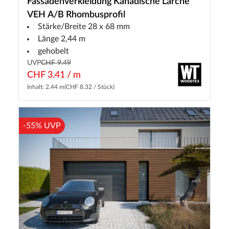
Fassadenverkleidung Kanadische Lärche
VEH A/B Rhombusprofil
Stärke/Breite 28 x 68 mm
Länge 2,44 m
gehobelt
UVP
CHF 9.49
CHF 3.41 / m
Inhalt: 2.44 m
(CHF 8.32 / Stück)
-55% UVP