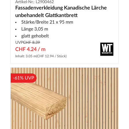
Artikel-Nr.: L2900462
Fassadenverkleidung Kanadische Lärche
unbehandelt Glattkantbrett
Stärke/Breite 21 x 95 mm
Länge 3,05 m
glatt gehobelt
UVP
CHF 8.39
CHF 4.24 / m
Inhalt: 3.05 m
(CHF 12.94 / Stück)
-61% UVP