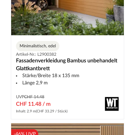
Minimalistisch, edel
Artikel-Nr.: L2900382
Fassadenverkleidung Bambus unbehandelt
Glattkantbrett
Stärke/Breite 18 x 135 mm
Länge 2,9 m
UVP
CHF 14.48
CHF 11.48 / m
Inhalt: 2.9 m
(CHF 33.29 / Stück)
-46% UVP