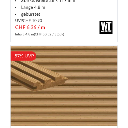
Stärke/Breite 26 x 117 mm
Länge 4,8 m
gebürstet
UVP
CHF 10.90
CHF 6.36 / m
Inhalt: 4.8 m
(CHF 30.52 / Stück)
-57% UVP