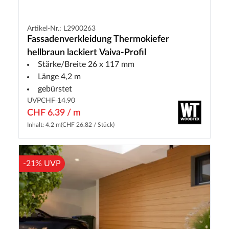
Artikel-Nr.: L2900263
Fassadenverkleidung Thermokiefer
hellbraun lackiert Vaiva-Profil
Stärke/Breite 26 x 117 mm
Länge 4,2 m
gebürstet
UVP
CHF 14.90
CHF 6.39 / m
Inhalt: 4.2 m
(CHF 26.82 / Stück)
-21% UVP