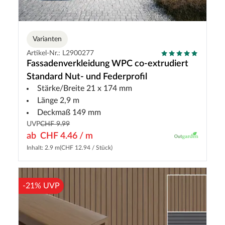
Varianten
Artikel-Nr.: L2900277
Fassadenverkleidung WPC co-extrudiert
Standard Nut- und Federprofil
Stärke/Breite 21 x 174 mm
Länge 2,9 m
Deckmaß 149 mm
UVP
CHF 9.99
ab
CHF 4.46 / m
Inhalt: 2.9 m
(CHF 12.94 / Stück)
-21% UVP