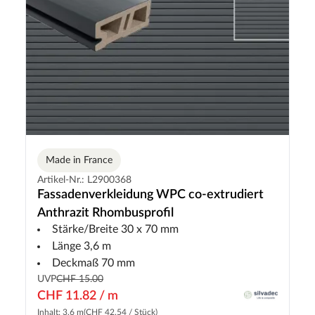
Made in France
Artikel-Nr.: L2900368
Fassadenverkleidung WPC co-extrudiert
Anthrazit Rhombusprofil
Stärke/Breite 30 x 70 mm
Länge 3,6 m
Deckmaß 70 mm
UVP
CHF 15.00
CHF 11.82 / m
Inhalt: 3.6 m
(CHF 42.54 / Stück)