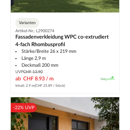
Varianten
Artikel-Nr.: L2900274
Fassadenverkleidung WPC co-extrudiert
4-fach Rhombusprofil
Stärke/Breite 26 x 219 mm
Länge 2,9 m
Deckmaß 200 mm
UVP
CHF 13.90
ab
CHF 8.93 / m
Inhalt: 2.9 m
(CHF 25.89 / Stück)
-22% UVP