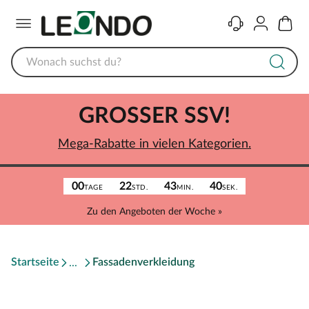
Menü
Kontakt
Konto
Warenk
GROSSER SSV!
Mega-Rabatte in vielen Kategorien.
00
22
43
40
TAGE
STD.
MIN.
SEK.
Zu den Angeboten der Woche »
Startseite
Fassadenverkleidung