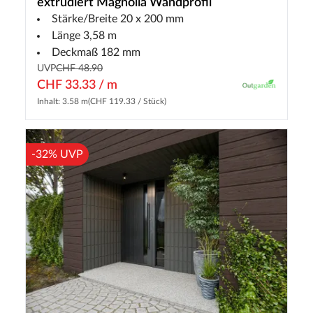
extrudiert Magnolia Wandprofil
Stärke/Breite 20 x 200 mm
Länge 3,58 m
Deckmaß 182 mm
UVP
CHF 48.90
CHF 33.33 / m
Inhalt: 3.58 m
(CHF 119.33 / Stück)
-32% UVP