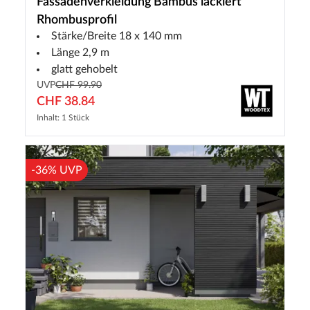
Fassadenverkleidung Bambus lackiert
Rhombusprofil
Stärke/Breite 18 x 140 mm
Länge 2,9 m
glatt gehobelt
UVP
CHF 99.90
CHF 38.84
Inhalt: 1 Stück
-36% UVP