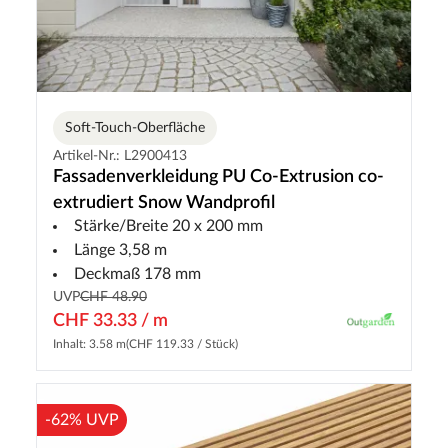
Soft-Touch-Oberfläche
Artikel-Nr.: L2900413
Fassadenverkleidung PU Co-Extrusion co-
extrudiert Snow Wandprofil
Stärke/Breite 20 x 200 mm
Länge 3,58 m
Deckmaß 178 mm
UVP
CHF 48.90
CHF 33.33 / m
Inhalt: 3.58 m
(CHF 119.33 / Stück)
-62% UVP