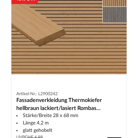
Artikel-Nr.: L2900242
Fassadenverkleidung Thermokiefer
hellbraun lackiert/lasiert Rombas
Stärke/Breite 28 x 68 mm
Rhombusprofil
Länge 4,2 m
glatt gehobelt
UVP
CHF 6.99