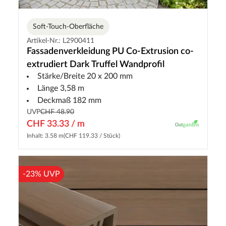
Soft-Touch-Oberfläche
Artikel-Nr.: L2900411
Fassadenverkleidung PU Co-Extrusion co-
extrudiert Dark Truffel Wandprofil
Stärke/Breite 20 x 200 mm
Länge 3,58 m
Deckmaß 182 mm
UVP
CHF 48.90
CHF 33.33 / m
Inhalt: 3.58 m
(CHF 119.33 / Stück)
-23% UVP