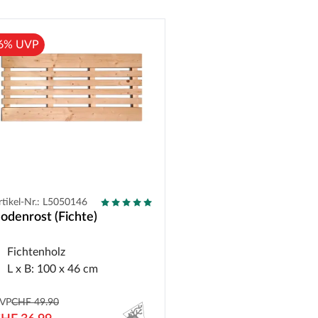
6% UVP
rtikel-Nr.: L5050146
odenrost (Fichte)
Fichtenholz
L x B: 100 x 46 cm
VP
CHF 49.90