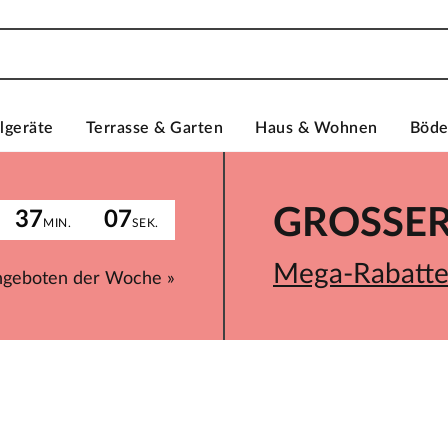
lgeräte
Terrasse & Garten
Haus & Wohnen
Böd
GROSSER 
37
07
MIN.
SEK.
Mega-Rabatte 
ngeboten der Woche »