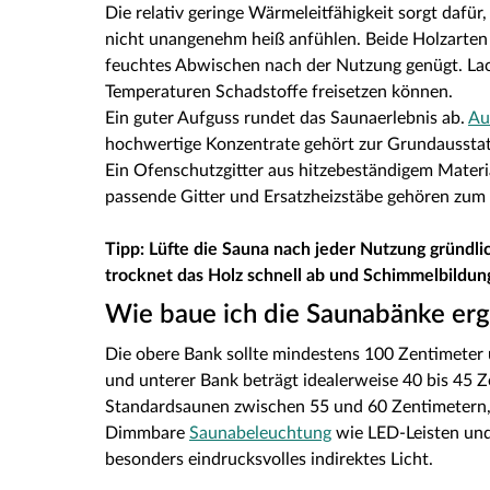
Die relativ geringe Wärmeleitfähigkeit sorgt dafü
nicht unangenehm heiß anfühlen. Beide Holzarte
feuchtes Abwischen nach der Nutzung genügt. Lack
Temperaturen Schadstoffe freisetzen können.
Ein guter Aufguss rundet das Saunaerlebnis ab.
Au
hochwertige Konzentrate gehört zur Grundausstat
Ein Ofenschutzgitter aus hitzebeständigem Materi
passende Gitter und Ersatzheizstäbe gehören zum
Tipp: Lüfte die Sauna nach jeder Nutzung gründli
trocknet das Holz schnell ab und Schimmelbildung
Wie baue ich die Saunabänke er
Die obere Bank sollte mindestens 100 Zentimeter u
und unterer Bank beträgt idealerweise 40 bis 45 Z
Standardsaunen zwischen 55 und 60 Zentimetern, 
Dimmbare
Saunabeleuchtung
wie LED-Leisten und 
besonders eindrucksvolles indirektes Licht.