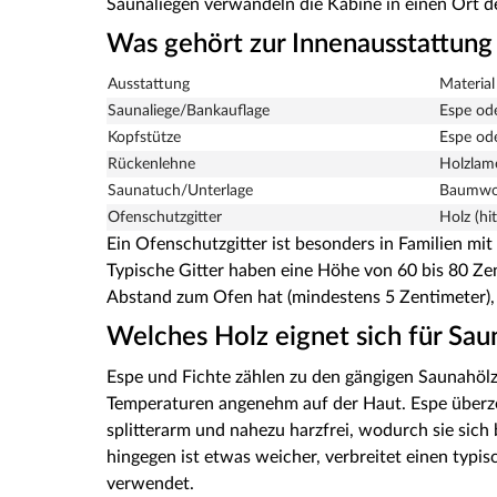
Saunaliegen verwandeln die Kabine in einen Ort der
Was gehört zur Innenausstattung
Ausstattung
Material
Saunaliege/Bankauflage
Espe ode
Kopfstütze
Espe ode
Rückenlehne
Holzlame
Saunatuch/Unterlage
Baumwol
Ofenschutzgitter
Holz (hi
Ein Ofenschutzgitter ist besonders in Familien mi
Typische Gitter haben eine Höhe von 60 bis 80 Ze
Abstand zum Ofen hat (mindestens 5 Zentimeter), d
Welches Holz eignet sich für Sa
Espe und Fichte zählen zu den gängigen Saunahölz
Temperaturen angenehm auf der Haut. Espe überzeu
splitterarm und nahezu harzfrei, wodurch sie sich
hingegen ist etwas weicher, verbreitet einen typi
verwendet.