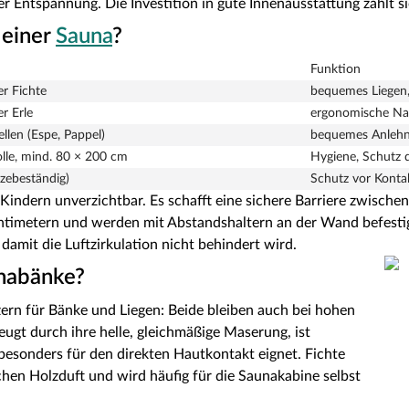
 Entspannung. Die Investition in gute Innenausstattung zahlt sic
 einer
Sauna
?
Funktion
r Fichte
bequemes Liegen,
r Erle
ergonomische Na
llen (Espe, Pappel)
bequemes Anleh
le, mind. 80 × 200 cm
Hygiene, Schutz 
tzebeständig)
Schutz vor Konta
t Kindern unverzichtbar. Es schafft eine sichere Barriere zwisch
ntimetern und werden mit Abstandshaltern an der Wand befestigt
amit die Luftzirkulation nicht behindert wird.
unabänke?
ern für Bänke und Liegen: Beide bleiben auch bei hohen
gt durch ihre helle, gleichmäßige Maserung, ist
 besonders für den direkten Hautkontakt eignet. Fichte
schen Holzduft und wird häufig für die Saunakabine selbst