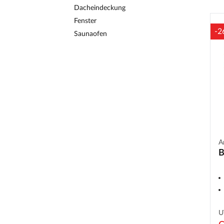
Dacheindeckung
Fenster
-2
Saunaofen
A
B
U