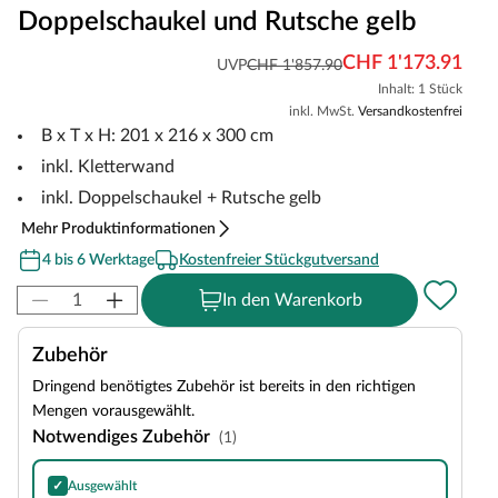
Doppelschaukel und Rutsche gelb
CHF 1'173.91
UVP
CHF 1'857.90
Inhalt: 1 Stück
inkl. MwSt.
Versandkostenfrei
B x T x H: 201 x 216 x 300 cm
inkl. Kletterwand
inkl. Doppelschaukel + Rutsche gelb
Mehr Produktinformationen
4 bis 6 Werktage
Kostenfreier Stückgutversand
In den Warenkorb
Zubehör
Dringend benötigtes Zubehör ist bereits in den richtigen
Mengen vorausgewählt.
Notwendiges Zubehör
(1)
✓
Ausgewählt
Bitumen-Rechteckschindeln in Schwarz, 3 m²