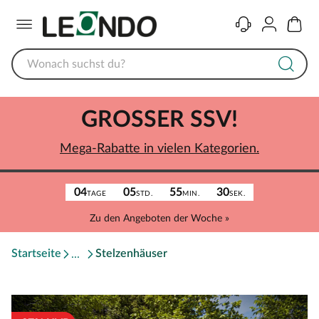
Menü
Kontakt
Konto
Warenk
GROSSER SSV!
Mega-Rabatte in vielen Kategorien.
04
05
55
30
TAGE
STD.
MIN.
SEK.
Zu den Angeboten der Woche »
Startseite
Stelzenhäuser