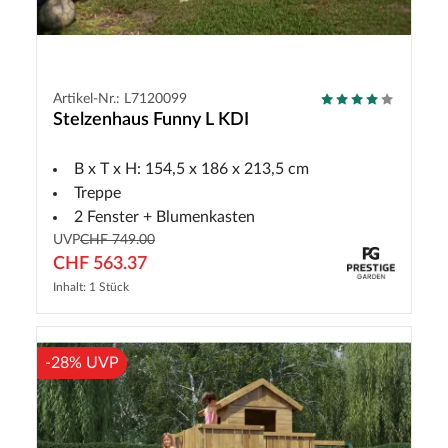
Artikel-Nr.: L7120099
Stelzenhaus Funny L KDI
B x T x H: 154,5 x 186 x 213,5 cm
Treppe
2 Fenster + Blumenkasten
UVP
CHF 749.00
CHF 563.37
Inhalt: 1 Stück
-28% UVP