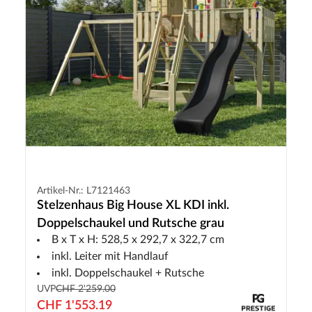
Artikel-Nr.: L7121463
Stelzenhaus Big House XL KDI inkl.
Doppelschaukel und Rutsche grau
B x T x H: 528,5 x 292,7 x 322,7 cm
inkl. Leiter mit Handlauf
inkl. Doppelschaukel + Rutsche
UVP
CHF 2'259.00
CHF 1'553.19