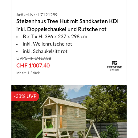
Artikel-Nr.: L7121289
Stelzenhaus Tree Hut mit Sandkasten KDI
inkl. Doppelschaukel und Rutsche rot
B x T x H: 396 x 237 x 298 cm
inkl. Wellenrutsche rot
inkl. Schaukelsitz rot
UVP
CHF 1'417.88
CHF 1'007.40
Inhalt: 1 Stück
-33% UVP