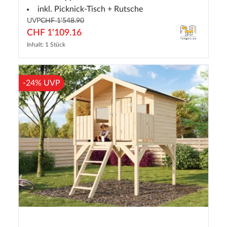
inkl. Picknick-Tisch + Rutsche
UVP
CHF 1'548.90
CHF 1'109.16
Inhalt: 1 Stück
-24% UVP