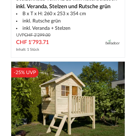
inkl. Veranda, Stelzen und Rutsche grün
B x T x H: 260 x 253 x 354 cm
inkl. Rutsche grün
inkl. Veranda + Stelzen
UVP
CHF 2'299.00
CHF 1'793.71
Inhalt: 1 Stück
-25% UVP