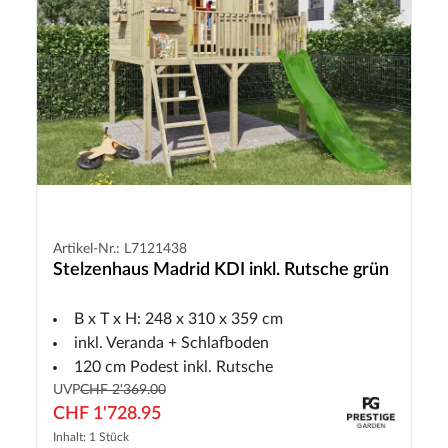
Artikel-Nr.: L7121438
Stelzenhaus Madrid KDI inkl. Rutsche grün
B x T x H: 248 x 310 x 359 cm
inkl. Veranda + Schlafboden
120 cm Podest inkl. Rutsche
UVP
CHF 2'369.00
CHF 1'728.95
Inhalt: 1 Stück