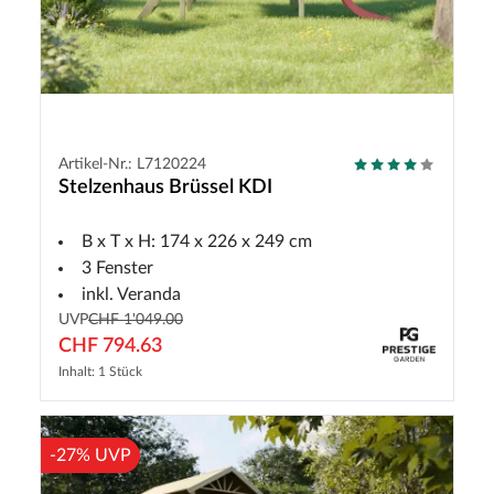
Artikel-Nr.: L7120224
Stelzenhaus Brüssel KDI
B x T x H: 174 x 226 x 249 cm
3 Fenster
inkl. Veranda
UVP
CHF 1'049.00
CHF 794.63
Inhalt: 1 Stück
-27% UVP