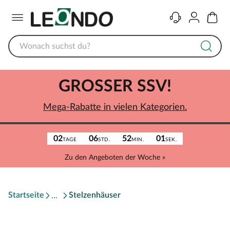
Menü
Kontakt
Konto
Warenk
GROSSER SSV!
Mega-Rabatte in vielen Kategorien.
02
06
52
01
TAGE
STD.
MIN.
SEK.
Zu den Angeboten der Woche »
Startseite
Stelzenhäuser