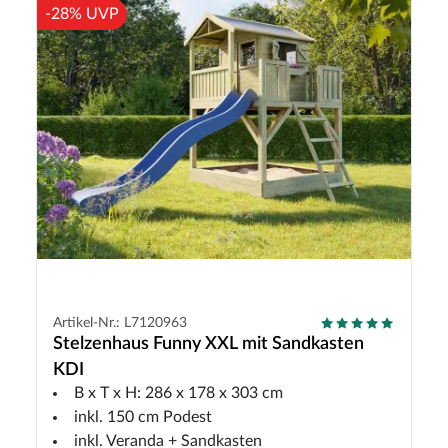
-28% UVP
Artikel-Nr.: L7120963
Stelzenhaus Funny XXL mit Sandkasten
KDI
B x T x H: 286 x 178 x 303 cm
inkl. 150 cm Podest
inkl. Veranda + Sandkasten