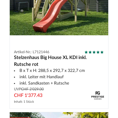
Artikel-Nr.: L7121446
Stelzenhaus Big House XL KDI inkl.
Rutsche rot
B x T x H: 288,5 x 292,7 x 322,7 cm
inkl. Leiter mit Handlauf
inkl. Sandkasten + Rutsche
UVP
CHF 2'029.00
CHF 1'377.43
Inhalt: 1 Stück