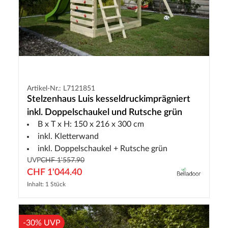
Artikel-Nr.: L7121851
Stelzenhaus Luis kesseldruckimprägniert
inkl. Doppelschaukel und Rutsche grün
B x T x H: 150 x 216 x 300 cm
inkl. Kletterwand
inkl. Doppelschaukel + Rutsche grün
UVP
CHF 1'557.90
CHF 1'044.40
Inhalt: 1 Stück
-30% UVP