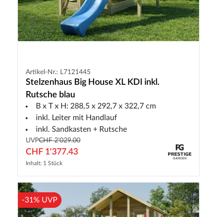
Artikel-Nr.: L7121445
Stelzenhaus Big House XL KDI inkl.
Rutsche blau
B x T x H: 288,5 x 292,7 x 322,7 cm
inkl. Leiter mit Handlauf
inkl. Sandkasten + Rutsche
UVP
CHF 2'029.00
CHF 1'377.43
Inhalt: 1 Stück
-31% UVP