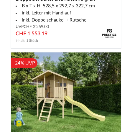
B x T x H: 528,5 x 292,7 x 322,7 cm
inkl. Leiter mit Handlauf
inkl. Doppelschaukel + Rutsche
UVP
CHF 2'259.00
CHF 1'553.19
Inhalt: 1 Stück
-24% UVP