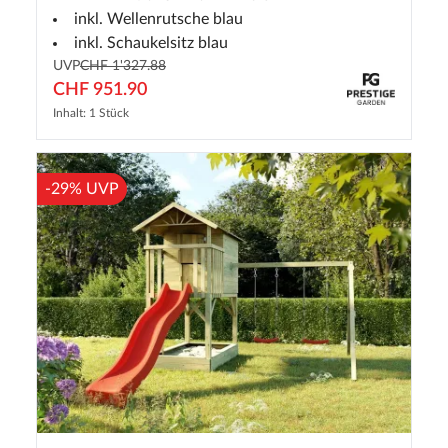
inkl. Wellenrutsche blau
inkl. Schaukelsitz blau
UVP
CHF 1'327.88
CHF 951.90
Inhalt: 1 Stück
-29% UVP