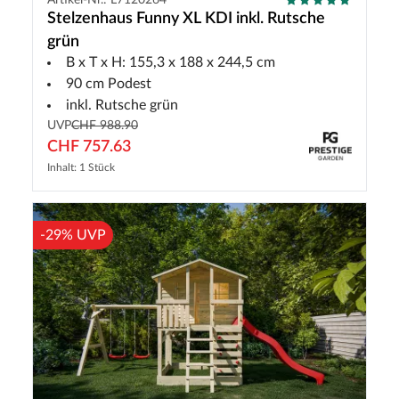
Stelzenhaus Funny XL KDI inkl. Rutsche
grün
B x T x H: 155,3 x 188 x 244,5 cm
90 cm Podest
inkl. Rutsche grün
UVP
CHF 988.90
CHF 757.63
Inhalt: 1 Stück
-29% UVP