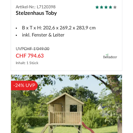
Artikel-Nr.: L7120398
Stelzenhaus Toby
B x T x H: 202,6 x 269,2 x 283,9 cm
inkl. Fenster & Leiter
UVP
CHF 1'049.00
CHF 794.63
Inhalt: 1 Stück
-24% UVP