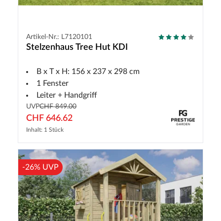
Artikel-Nr.: L7120101
Stelzenhaus Tree Hut KDI
B x T x H: 156 x 237 x 298 cm
1 Fenster
Leiter + Handgriff
UVP
CHF 849.00
CHF 646.62
Inhalt: 1 Stück
-26% UVP