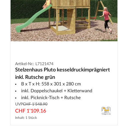
Artikel-Nr.: L7121474
Stelzenhaus Pluto kesseldruckimprägniert
inkl. Rutsche grün
B x T x H: 558 x 301 x 280 cm
inkl. Doppelschaukel + Kletterwand
inkl. Picknick-Tisch + Rutsche
UVP
CHF 1'548.90
CHF 1'109.16
Inhalt: 1 Stück