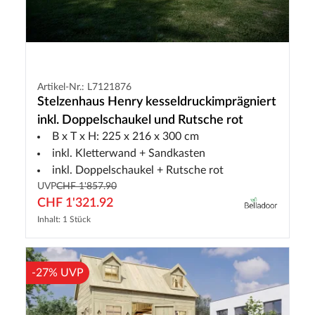
Artikel-Nr.: L7121876
Stelzenhaus Henry kesseldruckimprägniert
inkl. Doppelschaukel und Rutsche rot
B x T x H: 225 x 216 x 300 cm
inkl. Kletterwand + Sandkasten
inkl. Doppelschaukel + Rutsche rot
UVP
CHF 1'857.90
CHF 1'321.92
Inhalt: 1 Stück
-27% UVP