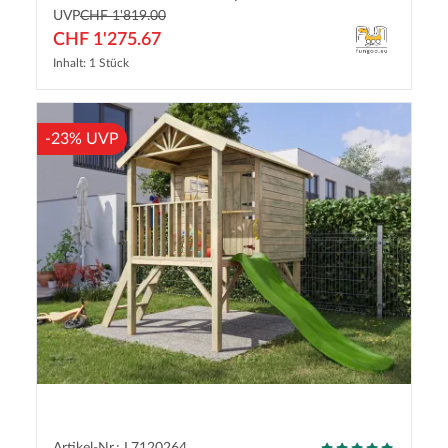
UVP
CHF 1'819.00
CHF 1'275.67
Inhalt: 1 Stück
-23% UVP
Artikel-Nr.: L7120264