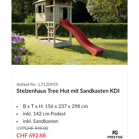
Artikel-Nr.: L7120959
Stelzenhaus Tree Hut mit Sandkasten KDI
B x T x H: 156 x 237 x 298 cm
inkl. 142 cm Podest
inkl. Sandkasten
UVP
CHF 949.00
CHF 692.88