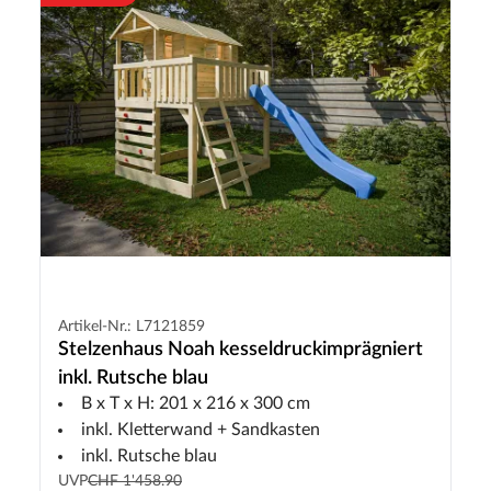
Artikel-Nr.: L7121859
Stelzenhaus Noah kesseldruckimprägniert
inkl. Rutsche blau
B x T x H: 201 x 216 x 300 cm
inkl. Kletterwand + Sandkasten
inkl. Rutsche blau
UVP
CHF 1'458.90