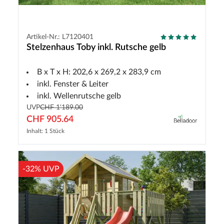
Artikel-Nr.: L7120401
Stelzenhaus Toby inkl. Rutsche gelb
B x T x H: 202,6 x 269,2 x 283,9 cm
inkl. Fenster & Leiter
inkl. Wellenrutsche gelb
UVP
CHF 1'189.00
CHF 905.64
Inhalt: 1 Stück
-32% UVP