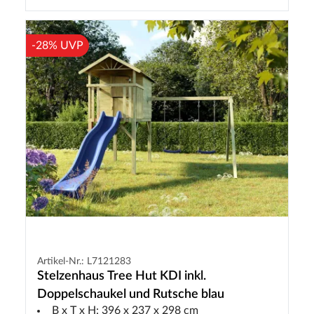
-28% UVP
Artikel-Nr.: L7121283
Stelzenhaus Tree Hut KDI inkl.
Doppelschaukel und Rutsche blau
B x T x H: 396 x 237 x 298 cm