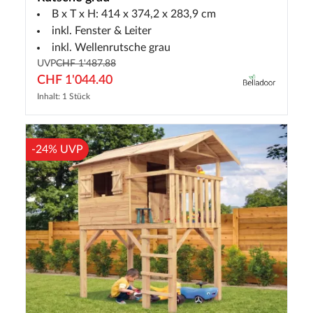
B x T x H: 414 x 374,2 x 283,9 cm
inkl. Fenster & Leiter
inkl. Wellenrutsche grau
UVP
CHF 1'487.88
CHF 1'044.40
Inhalt: 1 Stück
-24% UVP