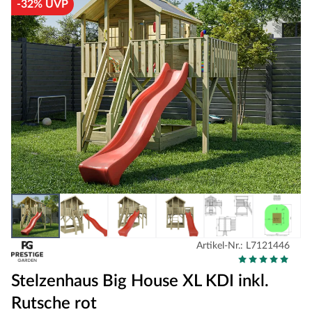
-32% UVP
Artikel-Nr.: L7121446
Stelzenhaus Big House XL KDI inkl.
Rutsche rot