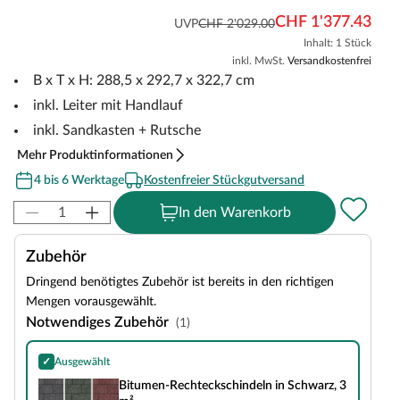
CHF 1'377.43
UVP
CHF 2'029.00
Inhalt: 1 Stück
inkl. MwSt.
Versandkostenfrei
B x T x H: 288,5 x 292,7 x 322,7 cm
inkl. Leiter mit Handlauf
inkl. Sandkasten + Rutsche
Mehr Produktinformationen
4 bis 6 Werktage
Kostenfreier Stückgutversand
In den Warenkorb
Zubehör
Dringend benötigtes Zubehör ist bereits in den richtigen
Mengen vorausgewählt.
Notwendiges Zubehör
(1)
✓
Ausgewählt
Bitumen-Rechteckschindeln in Schwarz, 3 m²
Bitumen-Rechteckschindeln in Schwarz, 3