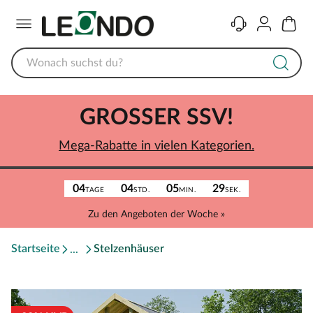
Menü
Kontakt
Konto
Warenk
GROSSER SSV!
Mega-Rabatte in vielen Kategorien.
04
04
05
29
TAGE
STD.
MIN.
SEK.
Zu den Angeboten der Woche »
Startseite
Stelzenhäuser