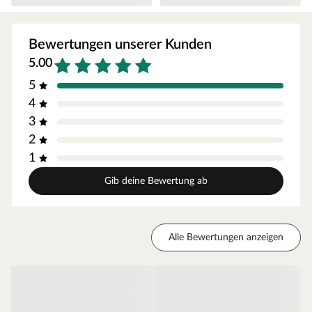
Die allgemeine Altersempfehlung für Stelzenhäuser liegt
bei 3–14 Jahren. Achte aber bitte darauf, dass die Höhe
des Spielgerätes zum Alter bzw. zur Größe deines Kindes
Bewertungen unserer Kunden
passt.
5.00
Die erhöhte Spielgeräteplattform hat eine Podesthöhe
5
von 150 cm.
4
Ausstattung/Lieferumfang
3
2
Stelzenhaus Big House XL, Leiter m. Handlauf, 1x
1
Fensterläden, 1x Blumenkasten, Sandkasten, Rutsche,
detaillierte Montageanleitung
Gib deine Bewertung ab
Inkl. 3 Fenster. Das Stelzenhaus mit Veranda ist mit zwei
feststehenden Fenstern aus Kunstglas in der Front und mit
einem nach außen zu öffnendem Fenster mit Fensterläden
und einem Blumenkasten in der Seitenwand ausgestattet.
Alle Bewertungen anzeigen
Das Fenster sowie die zweigeteilte Holztür sind mit einem
Fingerklemmschutz ausgestattet. Das Spielhaus bietet
genug Platz für mehrere Kinder und lässt sich ganz nach
der Vorstellung der Kleinen durch z. B. eine Kinderküche
erweitern.