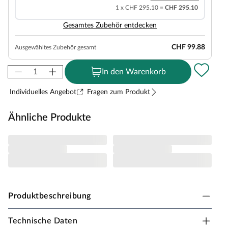
1 x CHF 295.10 =
CHF 295.10
Gesamtes Zubehör entdecken
CHF 99.88
Ausgewähltes Zubehör gesamt
In den Warenkorb
Individuelles Angebot
Fragen zum Produkt
Ähnliche Produkte
Produktbeschreibung
Technische Daten
Prestige Garden Stelzenhaus Big House XL