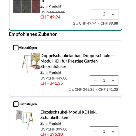
m²
Zum Produkt
UVP
CHF 69.90
CHF 49.94
2 x CHF 49.94 =
CHF 99.88
Empfohlenes Zubehör
Hinzufügen
Doppelschaukelanbau Doppelschaukel-Modul KDI für Prestige Garden Stelz
Doppelschaukelanbau Doppelschaukel-
Modul KDI für Prestige Garden
Stelzenhäuser
Zum Produkt
UVP
CHF 449.00
CHF 341.35
1 x CHF 341.35 =
CHF 341.35
Hinzufügen
Einzelschaukel-Modul KDI inkl. Schaukelhaken
Einzelschaukel-Modul KDI inkl.
Schaukelhaken
Zum Produkt
UVP
CHF 399.00
CHF 295.10