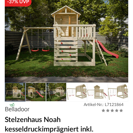
-37% UVP
Artikel-Nr.: L7121864
Stelzenhaus Noah
kesseldruckimprägniert inkl.