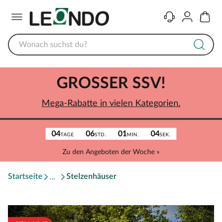
Menü
Kontakt
Konto
Warenk
GROSSER SSV!
Mega-Rabatte in vielen Kategorien.
04
06
01
04
TAGE
STD.
MIN.
SEK.
Zu den Angeboten der Woche »
Startseite
Stelzenhäuser