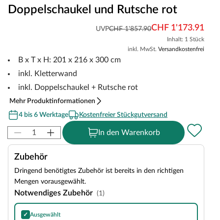
Doppelschaukel und Rutsche rot
CHF 1'173.91
UVP
CHF 1'857.90
Inhalt: 1 Stück
inkl. MwSt.
Versandkostenfrei
B x T x H: 201 x 216 x 300 cm
inkl. Kletterwand
inkl. Doppelschaukel + Rutsche rot
Mehr Produktinformationen
4 bis 6 Werktage
Kostenfreier Stückgutversand
In den Warenkorb
Zubehör
Dringend benötigtes Zubehör ist bereits in den richtigen
Mengen vorausgewählt.
Notwendiges Zubehör
(1)
✓
Ausgewählt
Bitumen-Rechteckschindeln in Schwarz, 3 m²