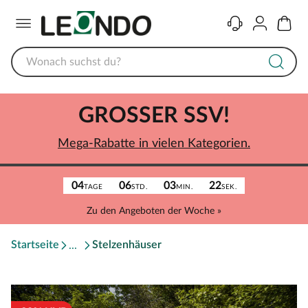
Menü
Kontakt
Konto
Warenk
GROSSER SSV!
Mega-Rabatte in vielen Kategorien.
04
06
03
22
TAGE
STD.
MIN.
SEK.
Zu den Angeboten der Woche »
Startseite
Stelzenhäuser