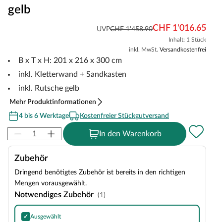
gelb
CHF 1'016.65
UVP
CHF 1'458.90
Inhalt: 1 Stück
inkl. MwSt.
Versandkostenfrei
B x T x H: 201 x 216 x 300 cm
inkl. Kletterwand + Sandkasten
inkl. Rutsche gelb
Mehr Produktinformationen
4 bis 6 Werktage
Kostenfreier Stückgutversand
In den Warenkorb
Zubehör
Dringend benötigtes Zubehör ist bereits in den richtigen
Mengen vorausgewählt.
Notwendiges Zubehör
(1)
✓
Ausgewählt
Bitumen-Rechteckschindeln in Schwarz, 3 m²