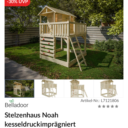
-30% UVP
Artikel-Nr.: L7121806
Stelzenhaus Noah
kesseldruckimprägniert