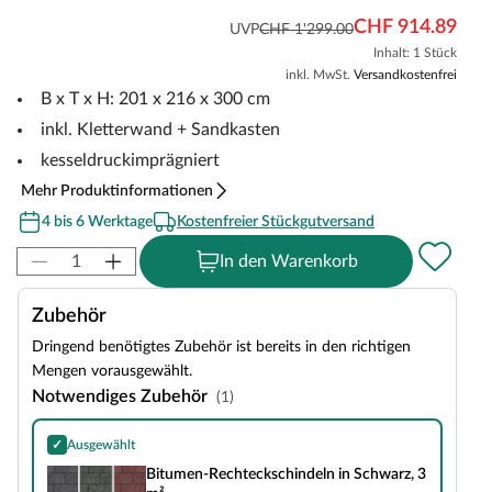
CHF 914.89
UVP
CHF 1'299.00
Inhalt: 1 Stück
inkl. MwSt.
Versandkostenfrei
B x T x H: 201 x 216 x 300 cm
inkl. Kletterwand + Sandkasten
kesseldruckimprägniert
Mehr Produktinformationen
4 bis 6 Werktage
Kostenfreier Stückgutversand
In den Warenkorb
Zubehör
Dringend benötigtes Zubehör ist bereits in den richtigen
Mengen vorausgewählt.
Notwendiges Zubehör
(1)
✓
Ausgewählt
Bitumen-Rechteckschindeln in Schwarz, 3 m²
Bitumen-Rechteckschindeln in Schwarz, 3