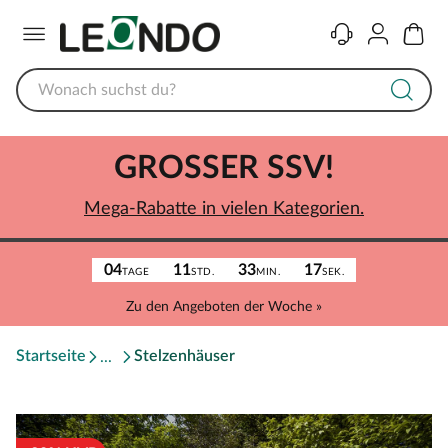
Menü
Kontakt
Konto
Warenk
GROSSER SSV!
Mega-Rabatte in vielen Kategorien.
04
11
33
17
TAGE
STD.
MIN.
SEK.
Zu den Angeboten der Woche »
Startseite
Stelzenhäuser