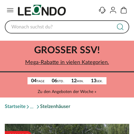
Menü
Kontakt
Konto
Warenk
GROSSER SSV!
Mega-Rabatte in vielen Kategorien.
04
06
12
13
TAGE
STD.
MIN.
SEK.
Zu den Angeboten der Woche »
Startseite
Stelzenhäuser