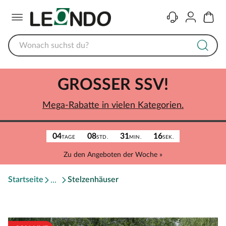
Menü
Kontakt
Konto
Warenk
GROSSER SSV!
Mega-Rabatte in vielen Kategorien.
04
08
31
16
TAGE
STD.
MIN.
SEK.
Zu den Angeboten der Woche »
Startseite
Stelzenhäuser