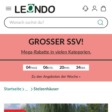
Menü
Kontakt
Konto
Warenk
GROSSER SSV!
Mega-Rabatte in vielen Kategorien.
04
06
20
34
TAGE
STD.
MIN.
SEK.
Zu den Angeboten der Woche »
Startseite
Stelzenhäuser