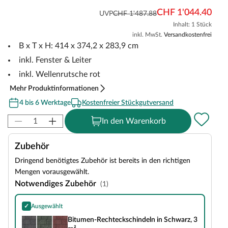
CHF 1'044.40
UVP
CHF 1'487.88
Inhalt: 1 Stück
inkl. MwSt.
Versandkostenfrei
B x T x H: 414 x 374,2 x 283,9 cm
inkl. Fenster & Leiter
inkl. Wellenrutsche rot
Mehr Produktinformationen
4 bis 6 Werktage
Kostenfreier Stückgutversand
In den Warenkorb
Zubehör
Dringend benötigtes Zubehör ist bereits in den richtigen
Mengen vorausgewählt.
Notwendiges Zubehör
(1)
✓
Ausgewählt
Bitumen-Rechteckschindeln in Schwarz, 3 m²
Bitumen-Rechteckschindeln in Schwarz, 3