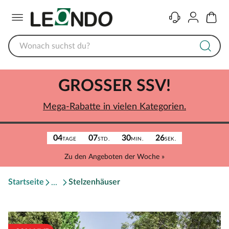
Menü
Kontakt
Konto
Warenk
GROSSER SSV!
Mega-Rabatte in vielen Kategorien.
04
07
30
26
TAGE
STD.
MIN.
SEK.
Zu den Angeboten der Woche »
Startseite
Stelzenhäuser