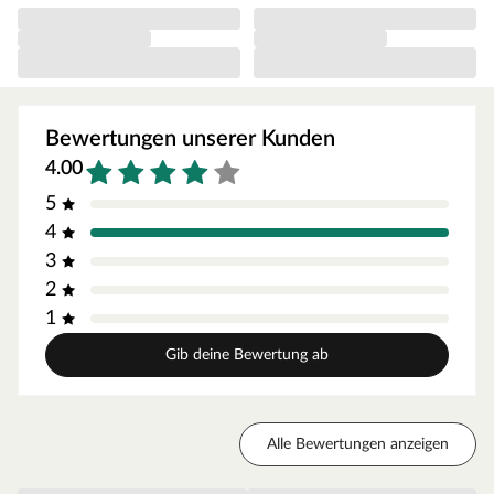
Die erhöhte Spielgeräteplattform hat eine Podesthöhe
von 120 cm. Das Podest kann über eine Holzleiter mit
eingelassenen Stufen erklommen werden. Für die
Sicherheit deines Kindes empfehlen wir dir, hier ein paar
Klettergriffe als Aufstiegshilfe anzubringen. Diese und
Bewertungen unserer Kunden
weitere tolle Zubehör-Artikel findest du in unserem
4.00
Zubehör-Sortiment.
5
Ausstattung/Lieferumfang
4
3
Stelzenhaus Toby, Doppelschaukel. 2 Schaukelsitze rot,
2
Rutsche
1
Inkl. 2 Fenster
Gib deine Bewertung ab
Inkl. Fußbodenbrett
Mit Rutsche. Eine Wellenrutsche ist im Sparset 1 bereits
enthalten. Die Rutsche lässt sich mit wenigen Handgriffen
in eine Wasserrutsche verwandeln. Hierfür befindet sich
Alle Bewertungen anzeigen
an der Unterseite der Rutsche ein Anschluss für den
Gartenschlauch, der einmalig mit einem Bohrloch