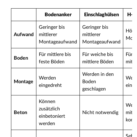
Bodenanker
Einschlaghülsen
H-P
Geringer bis
Geringer bis
Höhe
Aufwand
mittlerer
mittlerer
Mont
Montageaufwand
Montageaufwand
Für mittlere bis
Für weiche bis
Für w
Boden
feste Böden
mittlere Böden
mittl
Werden in den
Werden
Wer
Montage
Boden
eingedreht
einbe
geschlagen
Können
Werd
zusätzlich
Beton
Nicht notwendig
mit 
einbetoniert
komb
werden
Sehr 