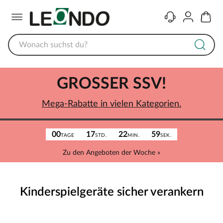
Menü
Kontakt
Konto
Warenk
GROSSER SSV!
Mega-Rabatte in vielen Kategorien.
00
17
22
59
TAGE
STD.
MIN.
SEK.
Zu den Angeboten der Woche »
Kinderspielgeräte sicher verankern