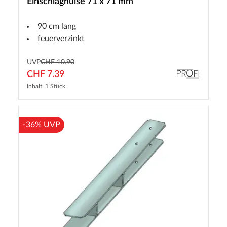
Einschlaghülse 71 x 71 mm
90 cm lang
feuerverzinkt
UVP
CHF 10.90
CHF 7.39
Inhalt: 1 Stück
-36% UVP