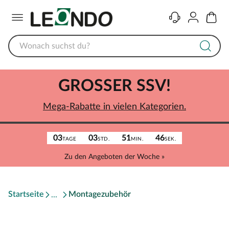
Menü
Kontakt
Konto
Warenk
GROSSER SSV!
Mega-Rabatte in vielen Kategorien.
03
03
51
46
TAGE
STD.
MIN.
SEK.
Zu den Angeboten der Woche »
Startseite
Montagezubehör