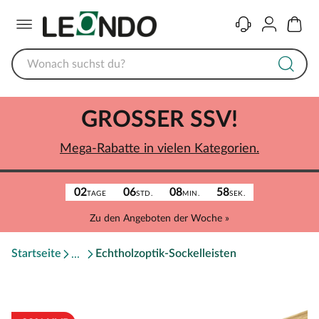
Menü
Kontakt
Konto
Warenk
GROSSER SSV!
Mega-Rabatte in vielen Kategorien.
02
06
08
58
TAGE
STD.
MIN.
SEK.
Zu den Angeboten der Woche »
Startseite
Echtholzoptik-Sockelleisten