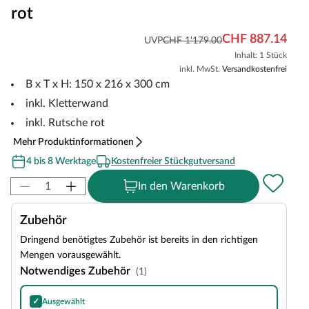
rot
CHF 887.14
UVP
CHF 1'179.00
Inhalt: 1 Stück
inkl. MwSt.
Versandkostenfrei
B x T x H: 150 x 216 x 300 cm
inkl. Kletterwand
inkl. Rutsche rot
Mehr Produktinformationen
4 bis 8 Werktage
Kostenfreier Stückgutversand
In den Warenkorb
Zubehör
Dringend benötigtes Zubehör ist bereits in den richtigen
Mengen vorausgewählt.
Notwendiges Zubehör
(1)
✓
Ausgewählt
Bitumen-Rechteckschindeln in Schwarz, 3 m²