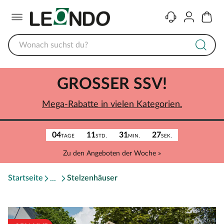
Menü
Kontakt
Konto
Warenk
GROSSER SSV!
Mega-Rabatte in vielen Kategorien.
04
11
31
27
TAGE
STD.
MIN.
SEK.
Zu den Angeboten der Woche »
Startseite
Stelzenhäuser